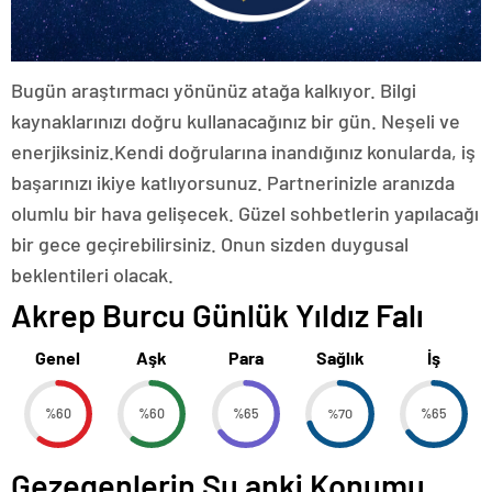
Bugün araştırmacı yönünüz atağa kalkıyor. Bilgi
kaynaklarınızı doğru kullanacağınız bir gün. Neşeli ve
enerjiksiniz.Kendi doğrularına inandığınız konularda, iş
başarınızı ikiye katlıyorsunuz. Partnerinizle aranızda
olumlu bir hava gelişecek. Güzel sohbetlerin yapılacağı
bir gece geçirebilirsiniz. Onun sizden duygusal
beklentileri olacak.
Akrep Burcu Günlük Yıldız Falı
Genel
Aşk
Para
Sağlık
İş
%60
%60
%65
%70
%65
Gezegenlerin Şu anki Konumu