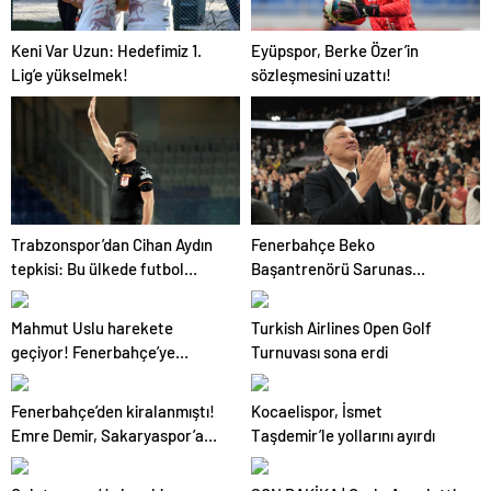
Keni Var Uzun: Hedefimiz 1.
Eyüpspor, Berke Özer’in
Lig’e yükselmek!
sözleşmesini uzattı!
Trabzonspor’dan Cihan Aydın
Fenerbahçe Beko
tepkisi: Bu ülkede futbol
Başantrenörü Sarunas
sahada oynanmıyor
Jasikevicius’dan, Kendrick
Nunn açıklaması
Mahmut Uslu harekete
Turkish Airlines Open Golf
geçiyor! Fenerbahçe’ye
Turnuvası sona erdi
başkan adayı…
Fenerbahçe’den kiralanmıştı!
Kocaelispor, İsmet
Emre Demir, Sakaryaspor’a
Taşdemir’le yollarını ayırdı
veda etti