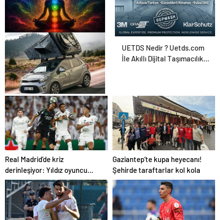
Zihnin Gizemli Sınırları ve
UETDS Nedir ? Uetds.com
Ötesi : Nasılnedir.com
İle Akıllı Dijital Taşımacılık
Yazılımı
Serjoy : Dijital Medya
Ajansı, Google Reklam
Ajansı, SEO Ajansı ve Web
Tasarım Ajansı
Real Madrid’de kriz
Gaziantep’te kupa heyecanı!
derinleşiyor: Yıldız oyuncu
Şehirde taraftarlar kol kola
takıma dönmek istemiyor