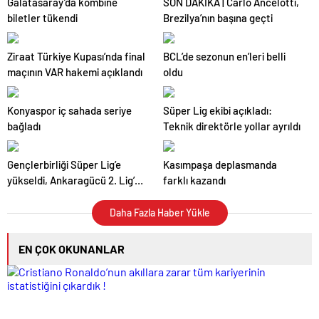
Galatasaray’da kombine
SON DAKİKA | Carlo Ancelotti,
biletler tükendi
Brezilya’nın başına geçti
Ziraat Türkiye Kupası’nda final
BCL’de sezonun en’leri belli
maçının VAR hakemi açıklandı
oldu
Konyaspor iç sahada seriye
Süper Lig ekibi açıkladı:
bağladı
Teknik direktörle yollar ayrıldı
Gençlerbirliği Süper Lig’e
Kasımpaşa deplasmanda
yükseldi, Ankaragücü 2. Lig’e
farklı kazandı
düştü
Daha Fazla Haber Yükle
EN ÇOK OKUNANLAR