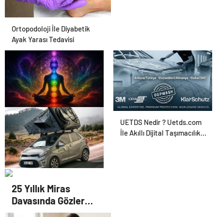
Ortopodoloji İle Diyabetik
Ayak Yarası Tedavisi
Zihnin Gizemli Sınırları ve
UETDS Nedir ? Uetds.com
Ötesi : Nasılnedir.com
İle Akıllı Dijital Taşımacılık
Yazılımı
Serjoy : Dijital Medya
25 Yıllık Miras
Ajansı, Google Reklam
Davasında Gözler
Ajansı, SEO Ajansı ve Web
Temmuz Ayındaki
Tasarım Ajansı