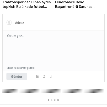
Trabzonspor’dan Cihan Aydın
Fenerbahçe Beko
tepkisi: Bu ülkede futbol
Başantrenörü Sarunas
sahada oynanmıyor
Jasikevicius’dan, Kendrick
Nunn açıklaması
En az 10 karakter gerekli
Gönder
HABER