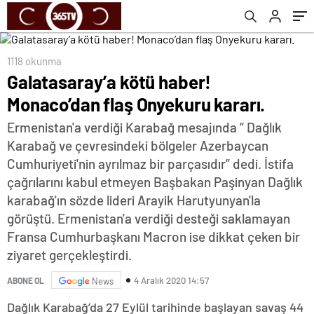
1118 okunma
Galatasaray’a kötü haber!
Monaco’dan flaş Onyekuru kararı.
Ermenistan'a verdiği Karabağ mesajında “ Dağlık
Karabağ ve çevresindeki bölgeler Azerbaycan
Cumhuriyeti'nin ayrılmaz bir parçasıdır” dedi. İstifa
çağrılarını kabul etmeyen Başbakan Paşinyan Dağlık
karabağ'ın sözde lideri Arayik Harutyunyan'la
görüştü. Ermenistan'a verdiği desteği saklamayan
Fransa Cumhurbaşkanı Macron ise dikkat çeken bir
ziyaret gerçekleştirdi.
4 Aralık 2020 14:57
ABONE OL
News
Dağlık Karabağ’da 27 Eylül tarihinde başlayan savaş 44