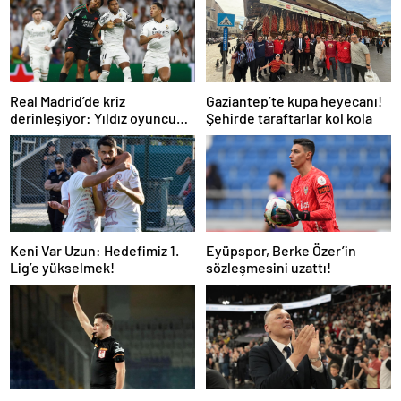
Real Madrid’de kriz
Gaziantep’te kupa heyecanı!
derinleşiyor: Yıldız oyuncu
Şehirde taraftarlar kol kola
takıma dönmek istemiyor
Keni Var Uzun: Hedefimiz 1.
Eyüpspor, Berke Özer’in
Lig’e yükselmek!
sözleşmesini uzattı!