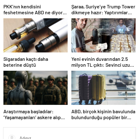
PKK’nın kendisini
Şaraa, Suriye’ye Trump Tower
feshetmesine ABD ne diyor?
dikmeye hazır: Yaptırımlar
İlk açıklama
bitsin yeter
Sigaradan kaçtı daha
Yeni evinin duvarından 2.5
beterine düştü
milyon TL çıktı: Sevinci uzun
sürmedi
Araştırmaya başladılar:
ABD, birçok kişinin bavulunda
‘Yaşamayanları’ askere alıp
bulundurduğu popüler bir
ordu kuracaklar
seyahat eşyasını yasakladı!