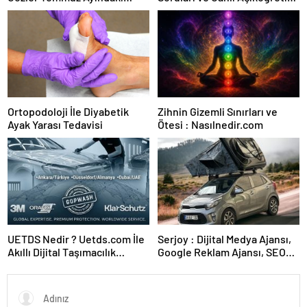
Karar Duruşmasına Çevrildi
Forumu Burada
Ortopodoloji İle Diyabetik
Zihnin Gizemli Sınırları ve
Ayak Yarası Tedavisi
Ötesi : Nasılnedir.com
UETDS Nedir ? Uetds.com İle
Serjoy : Dijital Medya Ajansı,
Akıllı Dijital Taşımacılık
Google Reklam Ajansı, SEO
Yazılımı
Ajansı ve Web Tasarım Ajansı