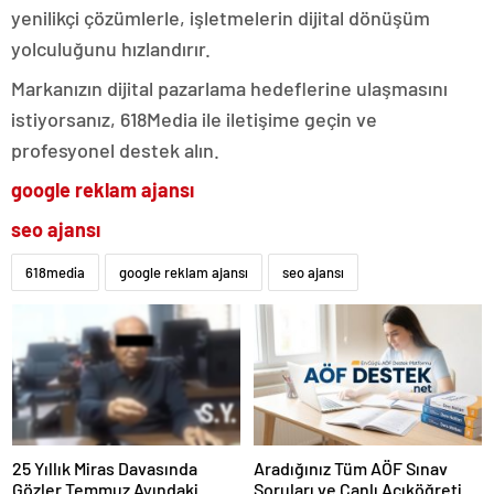
yenilikçi çözümlerle, işletmelerin dijital dönüşüm
yolculuğunu hızlandırır.
Markanızın dijital pazarlama hedeflerine ulaşmasını
istiyorsanız, 618Media ile iletişime geçin ve
profesyonel destek alın.
google reklam ajansı
seo ajansı
618media
google reklam ajansı
seo ajansı
25 Yıllık Miras Davasında
Aradığınız Tüm AÖF Sınav
Gözler Temmuz Ayındaki
Soruları ve Canlı Açıköğretim