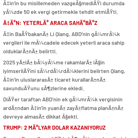
Ã‡in’in bu misillemeden vazgeÃ§mediÄŸi durumda
yÃ¼zde 50 ek vergi getirmekle tehdit etmiÅŸti.
Ã‡Ä°N: YETERLÄ° ARACA SAHÄ°BÄ°Z
Ã‡in BaÅŸbakanÄ± Li Qiang, ABD’nin gÃ¼mrÃ¼k
vergileri ile mÃ¼cadele edecek yeterli araca sahip
olduklarÄ±nÄ± belirtti.
2025 yÄ±lÄ± bÃ¼yÃ¼me rakamlarÄ± iÃ§in
iyimserliÄŸini sÃ¼rdÃ¼rdÃ¼klerini belirten Qiang,
Ã‡in’in uluslararasÄ± ticaret kurallarÄ±nÄ±
savunduÄŸunu sÃ¶zlerine ekledi.
DiÄŸer taraftan ABD’nin ek gÃ¼mrÃ¼k vergisinin
ardÄ±ndan Ã‡in’in yuanÄ± zayÄ±flatma planÄ±nÄ±
devreye almasÄ± dikkat Ã§ekti.
TRUMP: 2 MÄ°LYAR DOLAR KAZANIYORUZ