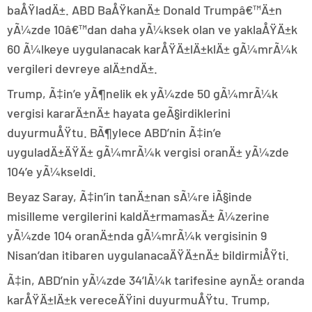
baÅŸladÄ±. ABD BaÅŸkanÄ± Donald Trumpâ€™Ä±n
yÃ¼zde 10â€™dan daha yÃ¼ksek olan ve yaklaÅŸÄ±k
60 Ã¼lkeye uygulanacak karÅŸÄ±lÄ±klÄ± gÃ¼mrÃ¼k
vergileri devreye alÄ±ndÄ±.
Trump, Ã‡in’e yÃ¶nelik ek yÃ¼zde 50 gÃ¼mrÃ¼k
vergisi kararÄ±nÄ± hayata geÃ§irdiklerini
duyurmuÅŸtu. BÃ¶ylece ABD’nin Ã‡in’e
uyguladÄ±ÄŸÄ± gÃ¼mrÃ¼k vergisi oranÄ± yÃ¼zde
104’e yÃ¼kseldi.
Beyaz Saray, Ã‡in’in tanÄ±nan sÃ¼re iÃ§inde
misilleme vergilerini kaldÄ±rmamasÄ± Ã¼zerine
yÃ¼zde 104 oranÄ±nda gÃ¼mrÃ¼k vergisinin 9
Nisan’dan itibaren uygulanacaÄŸÄ±nÄ± bildirmiÅŸti.
Ã‡in, ABD’nin yÃ¼zde 34’lÃ¼k tarifesine aynÄ± oranda
karÅŸÄ±lÄ±k vereceÄŸini duyurmuÅŸtu. Trump,