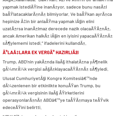
yapmak istediÄŸine inanÄ±yor, sadece bunu nasÄ±l
baÅŸlatacaklarÄ±nÄ± bilmiyorlar. Ve baÅŸkan ayrÄ±ca
hepinize Ã‡in bir anlaÅŸma yapmak iÃ§in elini
uzatÄ±rsa inanÄ±lmaz derecede nazik olacaÄŸÄ±nÄ±,
ancak Amerikan halkÄ± iÃ§in en iyisini yapacaÄŸÄ±nÄ±
sÃ¶ylememi istedi.” ifadelerini kullandÄ±.
Ä°LAÃ‡LARA EK VERGÄ° HAZIRLIÄžI
Trump, ABD’nin yakÄ±nda ilaÃ§ ithalatÄ±na yÃ¶nelik
gÃ¼mrÃ¼k vergisi aÃ§Ä±klayacaÄŸÄ±nÄ± sÃ¶yledi.
Ulusal CumhuriyetÃ§i Kongre Komitesiâ€™nde
dÃ¼zenlenen bir etkinlikte konuÅŸan Trump, bu
gÃ¼mrÃ¼k vergisinin ilaÃ§ ÅŸirketlerini
operasyonlarÄ±nÄ± ABDâ€™ye taÅŸÄ±maya teÅŸvik
edeceÄŸini belirtti.