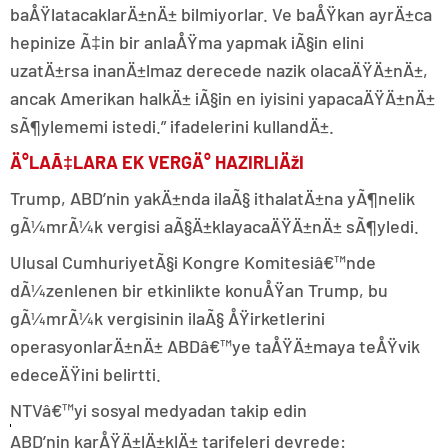
baÅŸlatacaklarÄ±nÄ± bilmiyorlar. Ve baÅŸkan ayrÄ±ca
hepinize Ã‡in bir anlaÅŸma yapmak iÃ§in elini
uzatÄ±rsa inanÄ±lmaz derecede nazik olacaÄŸÄ±nÄ±,
ancak Amerikan halkÄ± iÃ§in en iyisini yapacaÄŸÄ±nÄ±
sÃ¶ylememi istedi.” ifadelerini kullandÄ±.
Ä°LAÃ‡LARA EK VERGÄ° HAZIRLIÄžI
Trump, ABD’nin yakÄ±nda ilaÃ§ ithalatÄ±na yÃ¶nelik
gÃ¼mrÃ¼k vergisi aÃ§Ä±klayacaÄŸÄ±nÄ± sÃ¶yledi.
Ulusal CumhuriyetÃ§i Kongre Komitesiâ€™nde
dÃ¼zenlenen bir etkinlikte konuÅŸan Trump, bu
gÃ¼mrÃ¼k vergisinin ilaÃ§ ÅŸirketlerini
operasyonlarÄ±nÄ± ABDâ€™ye taÅŸÄ±maya teÅŸvik
edeceÄŸini belirtti.
NTVâ€™yi sosyal medyadan takip edin
ABD’nin karÅŸÄ±lÄ±klÄ± tarifeleri devrede: