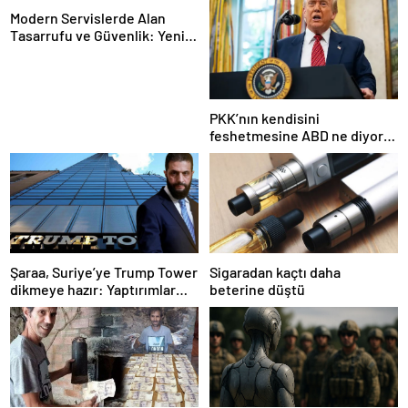
Modern Servislerde Alan
Tasarrufu ve Güvenlik: Yeni
Nesil Lift Çözümleri
PKK’nın kendisini
feshetmesine ABD ne diyor?
İlk açıklama
Şaraa, Suriye’ye Trump Tower
Sigaradan kaçtı daha
dikmeye hazır: Yaptırımlar
beterine düştü
bitsin yeter