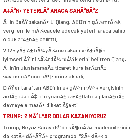
Ã‡Ä°N: YETERLÄ° ARACA SAHÄ°BÄ°Z
Ã‡in BaÅŸbakanÄ± Li Qiang, ABD’nin gÃ¼mrÃ¼k
vergileri ile mÃ¼cadele edecek yeterli araca sahip
olduklarÄ±nÄ± belirtti.
2025 yÄ±lÄ± bÃ¼yÃ¼me rakamlarÄ± iÃ§in
iyimserliÄŸini sÃ¼rdÃ¼rdÃ¼klerini belirten Qiang,
Ã‡in’in uluslararasÄ± ticaret kurallarÄ±nÄ±
savunduÄŸunu sÃ¶zlerine ekledi.
DiÄŸer taraftan ABD’nin ek gÃ¼mrÃ¼k vergisinin
ardÄ±ndan Ã‡in’in yuanÄ± zayÄ±flatma planÄ±nÄ±
devreye almasÄ± dikkat Ã§ekti.
TRUMP: 2 MÄ°LYAR DOLAR KAZANIYORUZ
Trump, Beyaz Sarayâ€™da kÃ¶mÃ¼r madencilerinin
de katÄ±ldÄ±ÄŸÄ± programda, “SÄ±klÄ±kla