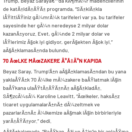
Trump, Beyaz Sarayâ€™da kÃ¶mÃ¼r madencilerinin
de katÄ±ldÄ±ÄŸÄ± programda, “SÄ±klÄ±kla
iÅŸittiÄŸiniz gÃ¼mrÃ¼k tarifeleri var ya, bu tarifeler
sayesinde her gÃ¼n neredeyse 2 milyar dolar
kazanÄ±yoruz. Evet, gÃ¼nde 2 milyar dolar ve
iÅŸlerimiz Ã§ok iyi gidiyor, gerÃ§ekten Ã§ok iyi.”
aÃ§Ä±klamasÄ±nda bulundu.
70 ÃœLKE MÃœZAKERE Ä°Ã‡Ä°N KAPIDA
Beyaz Saray, Trump’Ä±n aÃ§Ä±klamasÄ±ndan bu yana
yaklaÅŸÄ±k 70 Ã¼lke mÃ¼zakere baÅŸlatmak iÃ§in
baÅŸkana ulaÅŸtÄ±ÄŸÄ±nÄ± aÃ§Ä±kladÄ±.
SÃ¶zcÃ¼sÃ¼ Karoline Leavitt, “Ãœlkeler, haksÄ±z
ticaret uygulamalarÄ±nÄ± dÃ¼zeltmek ve
pazarlarÄ±nÄ± Ã¼lkemize aÃ§mak iÃ§in birbirleriyle
yarÄ±ÅŸÄ±yor.” dedi.
AÃ§Ä±kalamada, “BaÅŸkan, Åži ve Ã‡in’in bir anlaÅŸma