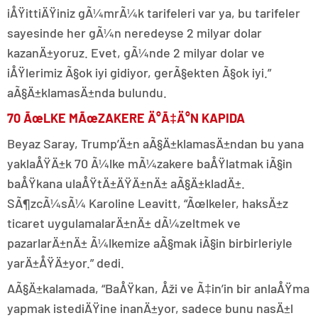
iÅŸittiÄŸiniz gÃ¼mrÃ¼k tarifeleri var ya, bu tarifeler
sayesinde her gÃ¼n neredeyse 2 milyar dolar
kazanÄ±yoruz. Evet, gÃ¼nde 2 milyar dolar ve
iÅŸlerimiz Ã§ok iyi gidiyor, gerÃ§ekten Ã§ok iyi.”
aÃ§Ä±klamasÄ±nda bulundu.
70 ÃœLKE MÃœZAKERE Ä°Ã‡Ä°N KAPIDA
Beyaz Saray, Trump’Ä±n aÃ§Ä±klamasÄ±ndan bu yana
yaklaÅŸÄ±k 70 Ã¼lke mÃ¼zakere baÅŸlatmak iÃ§in
baÅŸkana ulaÅŸtÄ±ÄŸÄ±nÄ± aÃ§Ä±kladÄ±.
SÃ¶zcÃ¼sÃ¼ Karoline Leavitt, “Ãœlkeler, haksÄ±z
ticaret uygulamalarÄ±nÄ± dÃ¼zeltmek ve
pazarlarÄ±nÄ± Ã¼lkemize aÃ§mak iÃ§in birbirleriyle
yarÄ±ÅŸÄ±yor.” dedi.
AÃ§Ä±kalamada, “BaÅŸkan, Åži ve Ã‡in’in bir anlaÅŸma
yapmak istediÄŸine inanÄ±yor, sadece bunu nasÄ±l