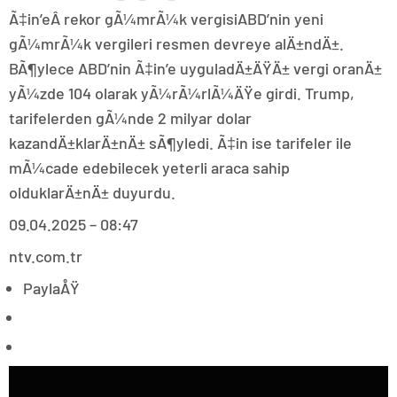
Ã‡in’eÂ rekor gÃ¼mrÃ¼k vergisiABD’nin yeni
gÃ¼mrÃ¼k vergileri resmen devreye alÄ±ndÄ±.
BÃ¶ylece ABD’nin Ã‡in’e uyguladÄ±ÄŸÄ± vergi oranÄ±
yÃ¼zde 104 olarak yÃ¼rÃ¼rlÃ¼ÄŸe girdi. Trump,
tarifelerden gÃ¼nde 2 milyar dolar
kazandÄ±klarÄ±nÄ± sÃ¶yledi. Ã‡in ise tarifeler ile
mÃ¼cade edebilecek yeterli araca sahip
olduklarÄ±nÄ± duyurdu.
09.04.2025 – 08:47
ntv.com.tr
PaylaÅŸ