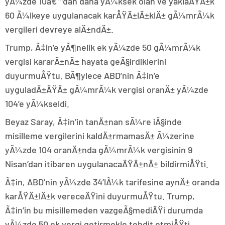
yÃ¼zde 10â€™dan daha yÃ¼ksek olan ve yaklaÅŸÄ±k
60 Ã¼lkeye uygulanacak karÅŸÄ±lÄ±klÄ± gÃ¼mrÃ¼k
vergileri devreye alÄ±ndÄ±.
Trump, Ã‡in’e yÃ¶nelik ek yÃ¼zde 50 gÃ¼mrÃ¼k
vergisi kararÄ±nÄ± hayata geÃ§irdiklerini
duyurmuÅŸtu. BÃ¶ylece ABD’nin Ã‡in’e
uyguladÄ±ÄŸÄ± gÃ¼mrÃ¼k vergisi oranÄ± yÃ¼zde
104’e yÃ¼kseldi.
Beyaz Saray, Ã‡in’in tanÄ±nan sÃ¼re iÃ§inde
misilleme vergilerini kaldÄ±rmamasÄ± Ã¼zerine
yÃ¼zde 104 oranÄ±nda gÃ¼mrÃ¼k vergisinin 9
Nisan’dan itibaren uygulanacaÄŸÄ±nÄ± bildirmiÅŸti.
Ã‡in, ABD’nin yÃ¼zde 34’lÃ¼k tarifesine aynÄ± oranda
karÅŸÄ±lÄ±k vereceÄŸini duyurmuÅŸtu. Trump,
Ã‡in’in bu misillemeden vazgeÃ§mediÄŸi durumda
yÃ¼zde 50 ek vergi getirmekle tehdit etmiÅŸti.