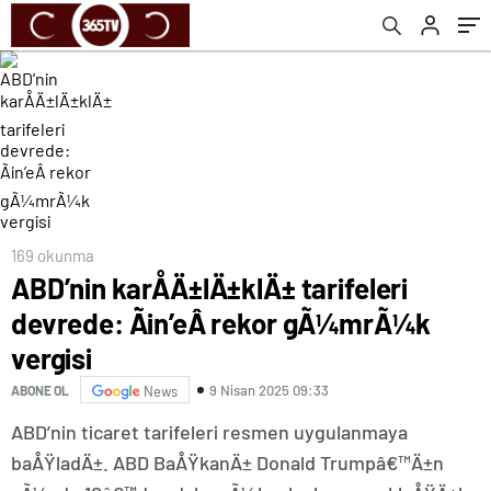
vergisi
169 okunma
ABD’nin karÅÄ±lÄ±klÄ± tarifeleri
devrede: Ãin’eÂ rekor gÃ¼mrÃ¼k
vergisi
9 Nisan 2025 09:33
ABONE OL
News
ABD’nin ticaret tarifeleri resmen uygulanmaya
baÅŸladÄ±. ABD BaÅŸkanÄ± Donald Trumpâ€™Ä±n