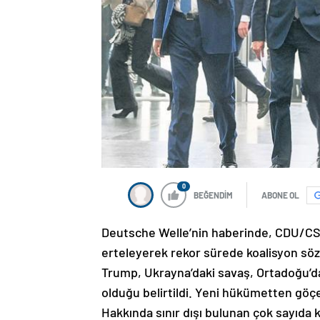
0
BEĞENDİM
ABONE OL
Deutsche Welle’nin haberinde, CDU/CSU i
erteleyerek rekor sürede koalisyon sö
Trump, Ukrayna’daki savaş, Ortadoğu’da
olduğu belirtildi. Yeni hükümetten göçe 
Hakkında sınır dışı bulunan çok sayıda ki