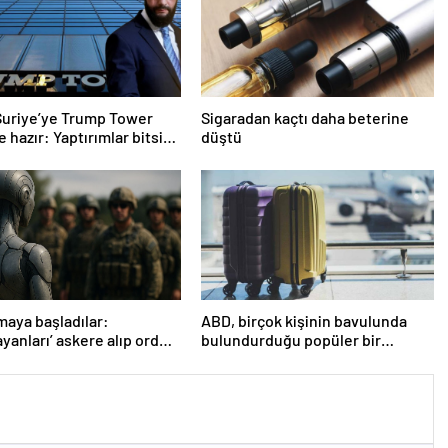
Suriye’ye Trump Tower
Sigaradan kaçtı daha beterine
 hazır: Yaptırımlar bitsin
düştü
maya başladılar:
ABD, birçok kişinin bavulunda
yanları’ askere alıp ordu
bulundurduğu popüler bir
lar
seyahat eşyasını yasakladı!