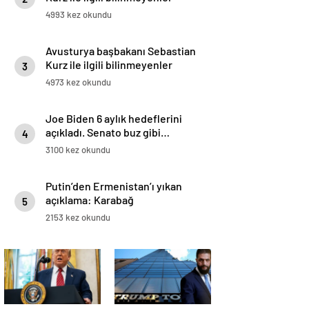
4993 kez okundu
Avusturya başbakanı Sebastian
Kurz ile ilgili bilinmeyenler
3
4973 kez okundu
Joe Biden 6 aylık hedeflerini
açıkladı. Senato buz gibi…
4
3100 kez okundu
Putin’den Ermenistan’ı yıkan
açıklama: Karabağ
5
Azerbaycan’ın ayrılmaz bir
2153 kez okundu
parçasıdır!