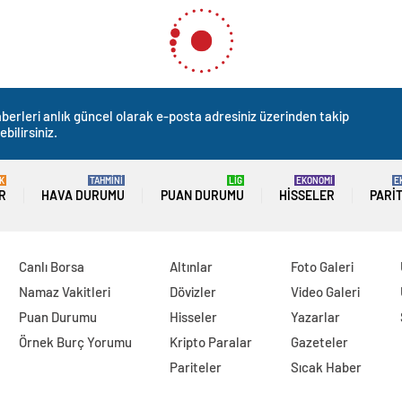
berleri anlık güncel olarak e-posta adresiniz üzerinden takip
ebilirsiniz.
K
TAHMİNİ
LİG
EKONOMİ
E
R
HAVA DURUMU
PUAN DURUMU
HISSELER
PARI
Canlı Borsa
Altınlar
Foto Galeri
Namaz Vakitleri
Dövizler
Video Galeri
Puan Durumu
Hisseler
Yazarlar
Örnek Burç Yorumu
Kripto Paralar
Gazeteler
Pariteler
Sıcak Haber