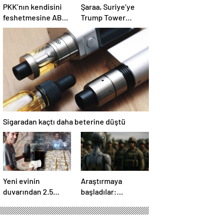
PKK’nın kendisini
Şaraa, Suriye’ye
feshetmesine ABD
Trump Tower
ne diyor? İlk
dikmeye hazır:
açıklama
Yaptırımlar bitsin
yeter
Sigaradan kaçtı daha beterine düştü
Yeni evinin
Araştırmaya
duvarından 2.5
başladılar:
milyon TL çıktı:
‘Yaşamayanları’
Sevinci uzun
askere alıp ordu