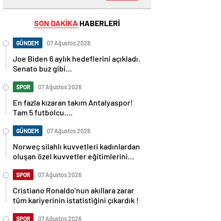
SON DAKİKA
HABERLERİ
GÜNDEM
07 Ağustos 2026
Joe Biden 6 aylık hedeflerini açıkladı.
Senato buz gibi…
SPOR
07 Ağustos 2026
En fazla kızaran takım Antalyaspor!
Tam 5 futbolcu….
GÜNDEM
07 Ağustos 2026
Norweç silahlı kuvvetleri kadınlardan
oluşan özel kuvvetler eğitimlerini
başlattı.
SPOR
07 Ağustos 2026
Cristiano Ronaldo’nun akıllara zarar
tüm kariyerinin istatistiğini çıkardık !
SPOR
07 Ağustos 2026