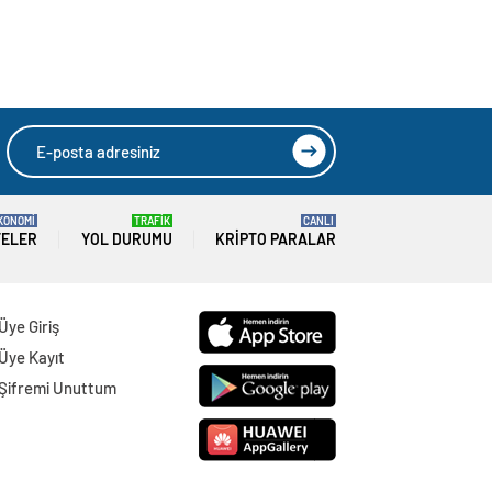
sürmedi
kuracaklar
KONOMİ
TRAFİK
CANLI
TELER
YOL DURUMU
KRIPTO PARALAR
Üye Giriş
Üye Kayıt
Şifremi Unuttum