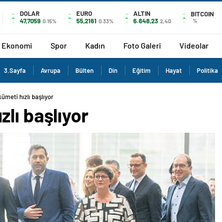
DOLAR
EURO
ALTIN
BITCOIN
47,7059
55,2161
6.648,23
%
0.15%
0.33%
2,40
Ekonomi
Spor
Kadın
Foto Galeri
Videolar
3.Sayfa
Avrupa
Bülten
Din
Eğitim
Hayat
Politika
meti hızlı başlıyor
lı başlıyor