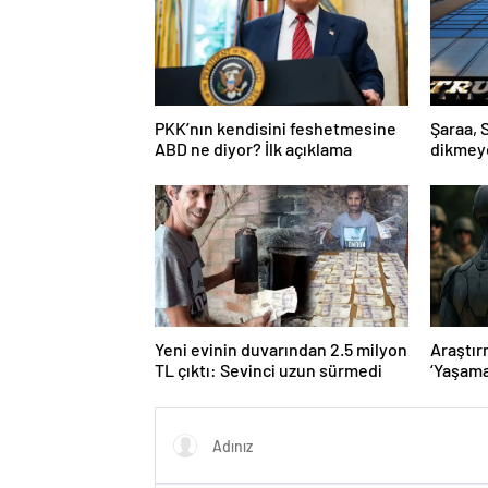
PKK’nın kendisini feshetmesine
Şaraa, 
ABD ne diyor? İlk açıklama
dikmeye
yeter
Yeni evinin duvarından 2.5 milyon
Araştır
TL çıktı: Sevinci uzun sürmedi
‘Yaşama
kuracak