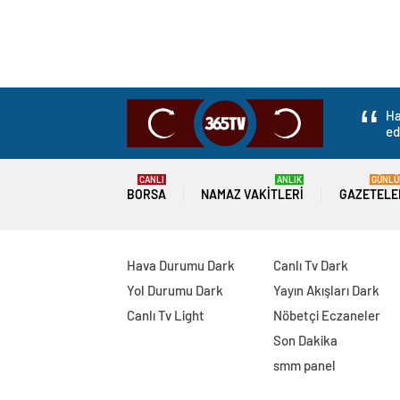
Ha
ed
CANLI
ANLIK
GÜNLÜ
BORSA
NAMAZ VAKITLERI
GAZETELE
Hava Durumu Dark
Canlı Tv Dark
Yol Durumu Dark
Yayın Akışları Dark
Canlı Tv Light
Nöbetçi Eczaneler
Son Dakika
smm panel