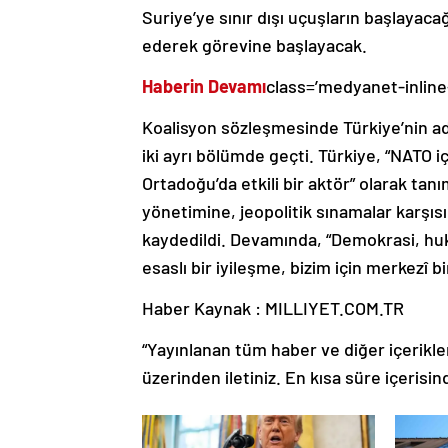
Suriye’ye sınır dışı uçuşların başlayac
ederek görevine başlayacak.
Haberin Devamı
class=’medyanet-inline
Koalisyon sözleşmesinde Türkiye’nin adı
iki ayrı bölümde geçti. Türkiye, “NATO i
Ortadoğu’da etkili bir aktör” olarak tan
yönetimine, jeopolitik sınamalar karşısı
kaydedildi. Devamında, “Demokrasi, hu
esaslı bir iyileşme, bizim için merkezî b
Haber Kaynak : MILLIYET.COM.TR
“Yayınlanan tüm haber ve diğer içerikler i
üzerinden iletiniz. En kısa süre içerisin