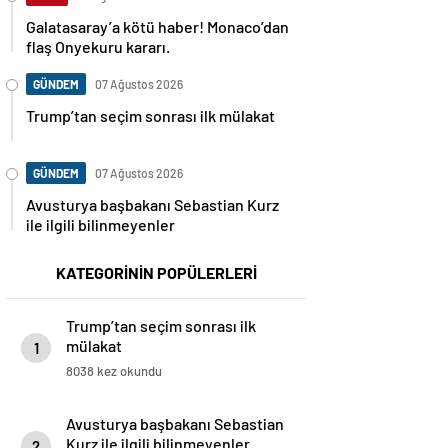
Galatasaray’a kötü haber! Monaco’dan
flaş Onyekuru kararı.
GÜNDEM
07 Ağustos 2026
Trump’tan seçim sonrası ilk mülakat
GÜNDEM
07 Ağustos 2026
Avusturya başbakanı Sebastian Kurz
ile ilgili bilinmeyenler
KATEGORİNİN POPÜLERLERİ
Trump’tan seçim sonrası ilk
mülakat
1
8038 kez okundu
Avusturya başbakanı Sebastian
Kurz ile ilgili bilinmeyenler
2