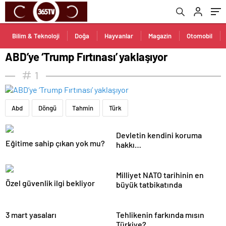
Bilim & Teknoloji
Doğa
Hayvanlar
Magazin
Otomobil
ABD’ye ‘Trump Fırtınası’ yaklaşıyor
1
Abd
Döngü
Tahmin
Türk
Devletin kendini koruma
Eğitime sahip çıkan yok mu?
hakkı…
Milliyet NATO tarihinin en
Özel güvenlik ilgi bekliyor
büyük tatbikatında
3 mart yasaları
Tehlikenin farkında mısın
Türkiye?