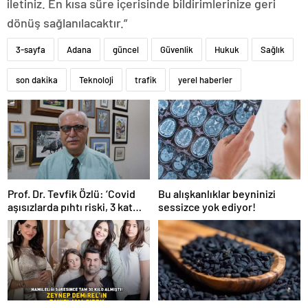
iletiniz. En kısa süre içerisinde bildirimlerinize geri
dönüş sağlanılacaktır.”
3-sayfa
Adana
güncel
Güvenlik
Hukuk
Sağlık
son dakika
Teknoloji
trafik
yerel haberler
Prof. Dr. Tevfik Özlü: ‘Covid
Bu alışkanlıklar beyninizi
aşısızlarda pıhtı riski, 3 kat
sessizce yok ediyor!
daha fazla’