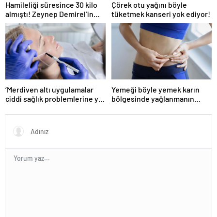
Hamileliği süresince 30 kilo
Çörek otu yağını böyle
almıştı! Zeynep Demirel’in
tüketmek kanseri yok ediyor!
zayıflama sırrı! MUCİZEVİ
ETKİ!
‘Merdiven altı uygulamalar
Yemeği böyle yemek karın
ciddi sağlık problemlerine yol
bölgesinde yağlanmanın
açabiliyor’
önüne geçiyor!