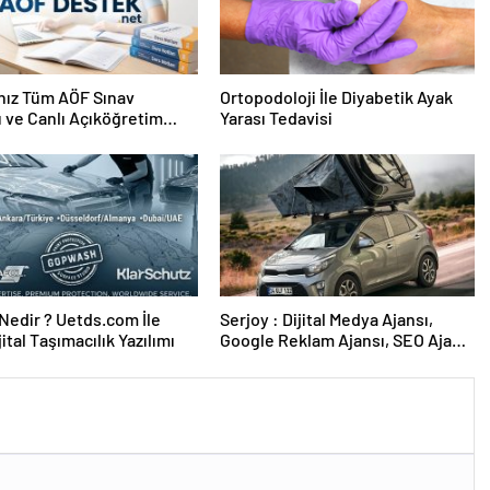
nız Tüm AÖF Sınav
Ortopodoloji İle Diyabetik Ayak
ı ve Canlı Açıköğretim
Yarası Tedavisi
 Burada
edir ? Uetds.com İle
Serjoy : Dijital Medya Ajansı,
ijital Taşımacılık Yazılımı
Google Reklam Ajansı, SEO Ajansı
ve Web Tasarım Ajansı