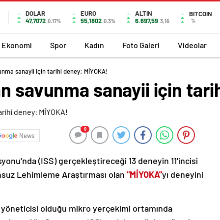
DOLAR
EURO
ALTIN
BITCOIN
47,7072
55,1802
6.697,59
%
0.17%
0.3%
3,16
Ekonomi
Spor
Kadın
Foto Galeri
Videolar
unma sanayii için tarihi deney: MİYOKA!
n savunma sanayii için tar
0
News
yonu'nda (ISS) gerçekleştireceği 13 deneyin 11'incisi
nsuz Lehimleme Araştırması olan
"MİYOKA"
yı deneyini
yöneticisi olduğu mikro yerçekimi ortamında