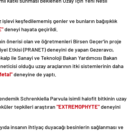
mli katkı sunması beklenen Uzay İçin Yeni Nesil
işlevi keşfedilememiş genler ve bunların bağışıklık
E"
deneyi hayata geçirildi.
in önerisi olan ve öğretmenleri Birsen Geçer'in proje
riyel Etkisi (PRANET) deneyini de yapan Gezeravcı,
alp ile Sanayi ve Teknoloji Bakan Yardımcısı Bakan
neticisi olduğu uzay araçlarının itki sistemlerinin daha
Metal"
deneyine de yaptı.
endemik Schrenkiella Parvula isimli halofit bitkinin uzay
eküler tepkileri araştıran
"EXTREMOPHYTE"
deneyini
ıda insanın ihtiyaç duyacağı besinlerin sağlanması ve