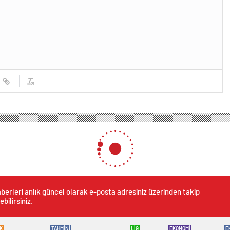
berleri anlık güncel olarak e-posta adresiniz üzerinden takip
ebilirsiniz.
K
TAHMİNİ
LİG
EKONOMİ
E