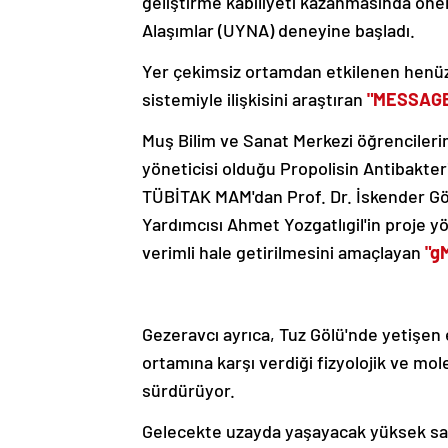
geliştirme kabiliyeti kazanmasında öne
Alaşımlar (UYNA) deneyine başladı.
Yer çekimsiz ortamdan etkilenen henüz 
sistemiyle ilişkisini araştıran
"MESSAG
Muş Bilim ve Sanat Merkezi öğrencilerin
yöneticisi olduğu Propolisin Antibakte
TÜBİTAK MAM'dan Prof. Dr. İskender Gök
Yardımcısı Ahmet Yozgatlıgil'in proje yö
verimli hale getirilmesini amaçlayan
"g
Gezeravcı ayrıca, Tuz Gölü'nde yetişen 
ortamına karşı verdiği fizyolojik ve mol
sürdürüyor.
Gelecekte uzayda yaşayacak yüksek say