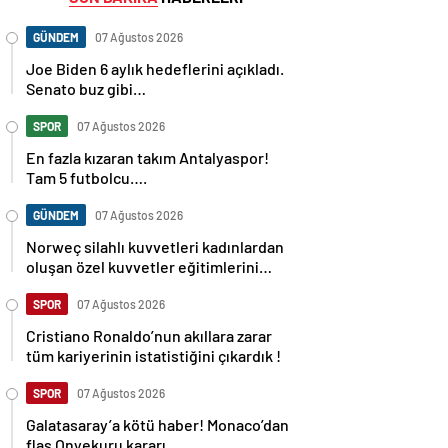
GÜNDEM
07 Ağustos 2026
Joe Biden 6 aylık hedeflerini açıkladı.
Senato buz gibi…
SPOR
07 Ağustos 2026
En fazla kızaran takım Antalyaspor!
Tam 5 futbolcu….
GÜNDEM
07 Ağustos 2026
Norweç silahlı kuvvetleri kadınlardan
oluşan özel kuvvetler eğitimlerini
başlattı.
SPOR
07 Ağustos 2026
Cristiano Ronaldo’nun akıllara zarar
tüm kariyerinin istatistiğini çıkardık !
SPOR
07 Ağustos 2026
Galatasaray’a kötü haber! Monaco’dan
flaş Onyekuru kararı.