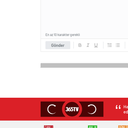
En az 10 karakter gerekli
Gönder
Ha
ed
CANLI
ANLIK
GÜNLÜ