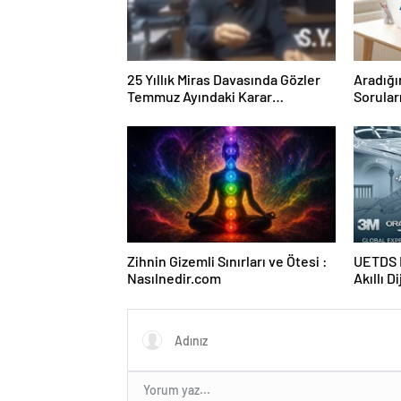
25 Yıllık Miras Davasında Gözler
Aradığı
Temmuz Ayındaki Karar
Sorular
Duruşmasına Çevrildi
Forumu
Zihnin Gizemli Sınırları ve Ötesi :
UETDS N
Nasılnedir.com
Akıllı D