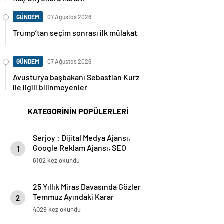
GÜNDEM
07 Ağustos 2026
Trump’tan seçim sonrası ilk mülakat
GÜNDEM
07 Ağustos 2026
Avusturya başbakanı Sebastian Kurz
ile ilgili bilinmeyenler
KATEGORİNİN POPÜLERLERİ
Serjoy : Dijital Medya Ajansı,
Google Reklam Ajansı, SEO
1
Ajansı ve Web Tasarım Ajansı
6102 kez okundu
25 Yıllık Miras Davasında Gözler
Temmuz Ayındaki Karar
2
Duruşmasına Çevrildi
4029 kez okundu