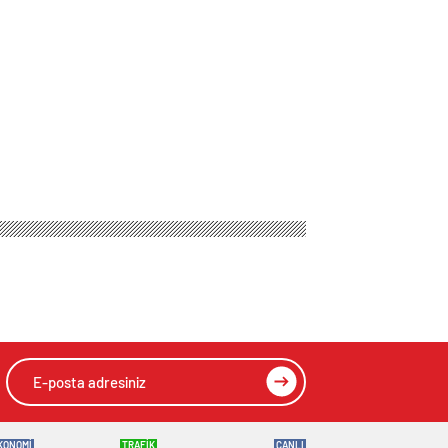
KONOMİ
TRAFİK
CANLI