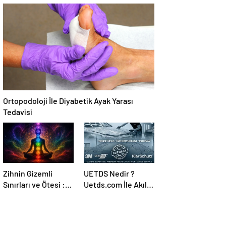
Temmuz Ayındaki
Canlı Açıköğretim
Karar Duruşmasına
Forumu Burada
Çevrildi
Ortopodoloji İle Diyabetik Ayak Yarası
Tedavisi
Zihnin Gizemli
UETDS Nedir ?
Sınırları ve Ötesi :
Uetds.com İle Akıllı
Nasılnedir.com
Dijital Taşımacılık
Yazılımı