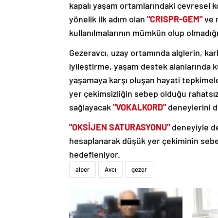
kapalı yaşam ortamlarındaki çevresel ko
yönelik ilk adım olan
"CRISPR-GEM"
ve 
kullanılmalarının mümkün olup olmadığın
Gezeravcı, uzay ortamında alglerin, ka
iyileştirme, yaşam destek alanlarında k
yaşamaya karşı oluşan hayati tepkimel
yer çekimsizliğin sebep olduğu rahatsız
sağlayacak
"VOKALKORD"
deneylerini d
"OKSİJEN SATURASYONU"
deneyiyle de
hesaplanarak düşük yer çekiminin sebep 
hedefleniyor.
alper
Avcı
gezer