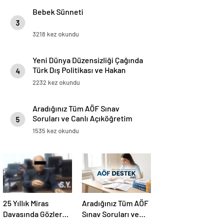
Bebek Sünneti
3
3218 kez okundu
Yeni Dünya Düzensizliği Çağında
Türk Dış Politikası ve Hakan
4
Fidan Faktörü
2232 kez okundu
Aradığınız Tüm AÖF Sınav
Soruları ve Canlı Açıköğretim
5
Forumu Burada
1535 kez okundu
25 Yıllık Miras
Aradığınız Tüm AÖF
Davasında Gözler
Sınav Soruları ve