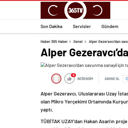
Son Dakika
Servisler
Gündem
Haber 365 Haber
Genel
Alper Gezeravcı’dan sav
Alper Gezeravcı’da
0
BEĞENDİM
ABONE OL
Alper Gezeravcı, Uluslararası Uzay İstas
olan Mikro Yerçekimi Ortamında Kurşu
yaptı.
TÜBİTAK UZAY'dan Hakan Asan'ın proje 