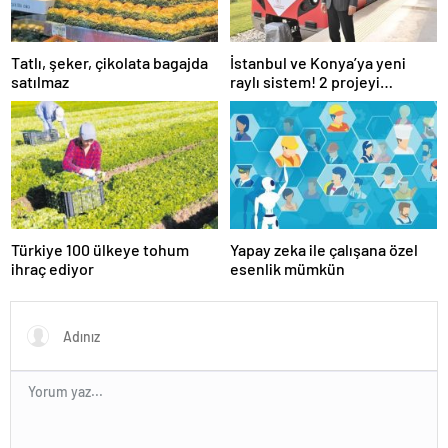
Tatlı, şeker, çikolata bagajda
İstanbul ve Konya’ya yeni
satılmaz
raylı sistem! 2 projeyi
Ulaştırma Bakanlığı üstlendi
Türkiye 100 ülkeye tohum
Yapay zeka ile çalışana özel
ihraç ediyor
esenlik mümkün