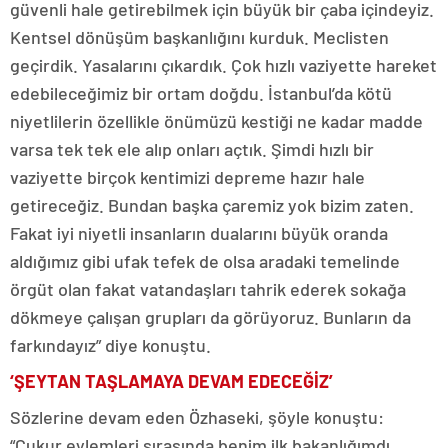
güvenli hale getirebilmek için büyük bir çaba içindeyiz.
Kentsel dönüşüm başkanlığını kurduk. Meclisten
geçirdik. Yasalarını çıkardık. Çok hızlı vaziyette hareket
edebileceğimiz bir ortam doğdu. İstanbul’da kötü
niyetlilerin özellikle önümüzü kestiği ne kadar madde
varsa tek tek ele alıp onları açtık. Şimdi hızlı bir
vaziyette birçok kentimizi depreme hazır hale
getireceğiz. Bundan başka çaremiz yok bizim zaten.
Fakat iyi niyetli insanların dualarını büyük oranda
aldığımız gibi ufak tefek de olsa aradaki temelinde
örgüt olan fakat vatandaşları tahrik ederek sokağa
dökmeye çalışan grupları da görüyoruz. Bunların da
farkındayız” diye konuştu.
‘ŞEYTAN TAŞLAMAYA DEVAM EDECEĞİZ’
Sözlerine devam eden Özhaseki, şöyle konuştu:
“Çukur eylemleri sırasında benim ilk bakanlığımdı.