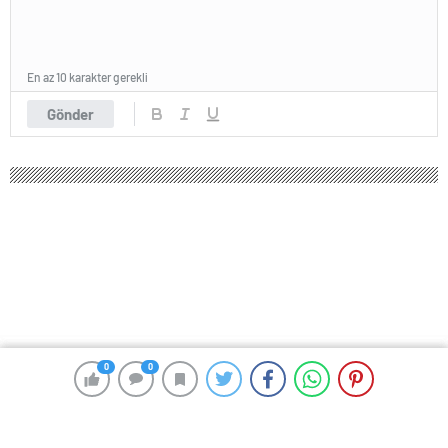
En az 10 karakter gerekli
Gönder
0
0
0
0