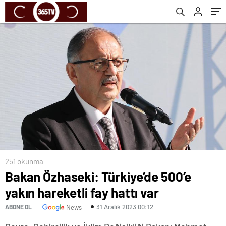
251 okunma
Bakan Özhaseki: Türkiye’de 500’e
yakın hareketli fay hattı var
31 Aralık 2023 00:12
ABONE OL
News