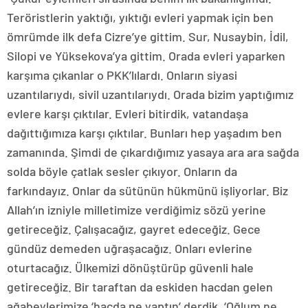
Teröristlerin yaktığı, yıktığı evleri yapmak için ben
ömrümde ilk defa Cizre’ye gittim. Sur, Nusaybin, İdil,
Silopi ve Yüksekova’ya gittim. Orada evleri yaparken
karşıma çıkanlar o PKK’lılardı. Onların siyasi
uzantılarıydı, sivil uzantılarıydı. Orada bizim yaptığımız
evlere karşı çıktılar. Evleri bitirdik, vatandaşa
dağıttığımıza karşı çıktılar. Bunları hep yaşadım ben
zamanında. Şimdi de çıkardığımız yasaya ara ara sağda
solda böyle çatlak sesler çıkıyor. Onların da
farkındayız. Onlar da sütünün hükmünü işliyorlar. Biz
Allah’ın izniyle milletimize verdiğimiz sözü yerine
getireceğiz. Çalışacağız, gayret edeceğiz. Gece
gündüz demeden uğraşacağız. Onları evlerine
oturtacağız. Ülkemizi dönüştürüp güvenli hale
getireceğiz. Bir taraftan da eskiden hacdan gelen
ağabeylerimize ‘hacda ne yaptın’ derdik. ‘Oğlum ne