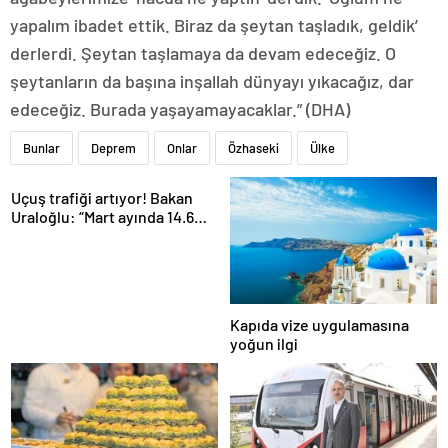
yapalım ibadet ettik. Biraz da şeytan taşladık, geldik’
derlerdi. Şeytan taşlamaya da devam edeceğiz. O
şeytanların da başına inşallah dünyayı yıkacağız, dar
edeceğiz. Burada yaşayamayacaklar.” (DHA)
Bunlar
Deprem
Onlar
Özhaseki
Ülke
Uçuş trafiği artıyor! Bakan
Uraloğlu: “Mart ayında 14.6
milyon yolcu uçakla seyahat
etti”
Kapıda vize uygulamasına
yoğun ilgi