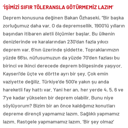
‘İŞİMİZİ SIFIR TÖLERANSLA GÖTÜRMEMİZ LAZIM’
Deprem konusuna değinen Bakan Özhaseki, “Bir başka
zorluğumuz daha var. O da depremsellik. 1900’lü yılların
başından itibaren aletli ölçümler başlar. Bu ülkenin
denizlerinde ve karalarından 230’dan fazla yıkıcı
deprem var. 6’nın üzerinde şiddette. Topraklarımızın
yüzde 66’sı, nüfusumuzun da yüzde 70’den fazlası bu
birinci ve ikinci derecede deprem bölgesinde yaşıyor.
Kayseri’de üçte ve dörtte ayrı bir şey. Çok emin
vaziyette değiliz. Türkiye’de 500’e yakın şu anda
hareketli fay hattı var. Yani her an, her yerde 4, 5, 6 ve
7’ye kadar yükselen bir deprem olabilir. Bunu niye
söylüyorum? Bizim bir an önce kaldığımız konutları
depreme dirençli yapmamız lazım. Sağlıklı yapmamız
lazım. Rastgele yapmamamız lazım. ‘Bir şey olmaz’