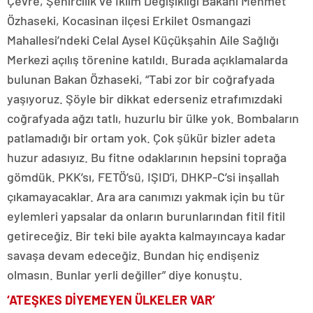
Çevre, Şehircilik ve İklim Değişikliği Bakanı Mehmet
Özhaseki, Kocasinan ilçesi Erkilet Osmangazi
Mahallesi’ndeki Celal Aysel Küçükşahin Aile Sağlığı
Merkezi açılış törenine katıldı. Burada açıklamalarda
bulunan Bakan Özhaseki, “Tabi zor bir coğrafyada
yaşıyoruz. Şöyle bir dikkat ederseniz etrafımızdaki
coğrafyada ağzı tatlı, huzurlu bir ülke yok. Bombaların
patlamadığı bir ortam yok. Çok şükür bizler adeta
huzur adasıyız. Bu fitne odaklarının hepsini toprağa
gömdük. PKK’sı, FETÖ’sü, IŞID’i, DHKP-C’si inşallah
çıkamayacaklar. Ara ara canımızı yakmak için bu tür
eylemleri yapsalar da onların burunlarından fitil fitil
getireceğiz. Bir teki bile ayakta kalmayıncaya kadar
savaşa devam edeceğiz. Bundan hiç endişeniz
olmasın. Bunlar yerli değiller” diye konuştu.
‘ATEŞKES DİYEMEYEN ÜLKELER VAR’