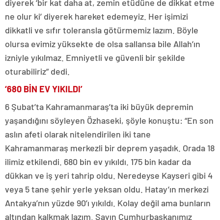
diyerek ‘bir kat daha at, zemin etüdüne de dikkat etme
ne olur ki’ diyerek hareket edemeyiz. Her işimizi
dikkatli ve sıfır toleransla götürmemiz lazım. Böyle
olursa evimiz yüksekte de olsa sallansa bile Allah’ın
izniyle yıkılmaz. Emniyetli ve güvenli bir şekilde
oturabiliriz” dedi.
‘680 BİN EV YIKILDI’
6 Şubat’ta Kahramanmaraş’ta iki büyük depremin
yaşandığını söyleyen Özhaseki, şöyle konuştu: “En son
aslın afeti olarak nitelendirilen iki tane
Kahramanmaraş merkezli bir deprem yaşadık. Orada 18
ilimiz etkilendi. 680 bin ev yıkıldı. 175 bin kadar da
dükkan ve iş yeri tahrip oldu. Neredeyse Kayseri gibi 4
veya 5 tane şehir yerle yeksan oldu. Hatay’ın merkezi
Antakya’nın yüzde 90’ı yıkıldı. Kolay değil ama bunların
altından kalkmak lazım. Sayın Cumhurbaşkanımız