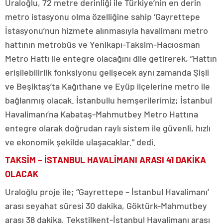
Uraloğlu, 72 metre derinliği ile Türkiye’nin en derin
metro istasyonu olma özelliğine sahip ‘Gayrettepe
İstasyonu’nun hizmete alınmasıyla havalimanı metro
hattının metrobüs ve Yenikapı-Taksim-Hacıosman
Metro Hattı ile entegre olacağını dile getirerek, ”Hattın
erişilebilirlik fonksiyonu gelişecek aynı zamanda Şişli
ve Beşiktaş’ta Kağıthane ve Eyüp ilçelerine metro ile
bağlanmış olacak. İstanbullu hemşerilerimiz; İstanbul
Havalimanı’na Kabataş-Mahmutbey Metro Hattına
entegre olarak doğrudan raylı sistem ile güvenli, hızlı
ve ekonomik şekilde ulaşacaklar.” dedi.
TAKSİM – İSTANBUL HAVALİMANI ARASI 41 DAKİKA
OLACAK
Uraloğlu proje ile; “Gayrettepe – İstanbul Havalimanı’
arası seyahat süresi 30 dakika, Göktürk-Mahmutbey
arası 38 dakika, Tekstilkent-İstanbul Havalimanı arası