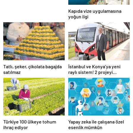
Kapıda vize uygulamasına
yoğun ilgi
Tatlı, şeker, çikolata bagajda
İstanbul ve Konya’ya yeni
satılmaz
raylı sistem! 2 projeyi
Ulaştırma Bakanlığı üstlendi
Türkiye 100 ülkeye tohum
Yapay zeka ile çalışana özel
ihraç ediyor
esenlik mümkün