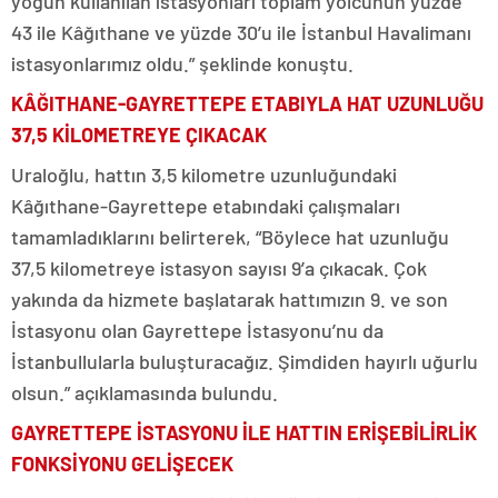
yoğun kullanılan istasyonları toplam yolcunun yüzde
43 ile Kâğıthane ve yüzde 30’u ile İstanbul Havalimanı
istasyonlarımız oldu.” şeklinde konuştu.
KÂĞITHANE-GAYRETTEPE ETABIYLA HAT UZUNLUĞU
37,5 KİLOMETREYE ÇIKACAK
Uraloğlu, hattın 3,5 kilometre uzunluğundaki
Kâğıthane-Gayrettepe etabındaki çalışmaları
tamamladıklarını belirterek, “Böylece hat uzunluğu
37,5 kilometreye istasyon sayısı 9’a çıkacak. Çok
yakında da hizmete başlatarak hattımızın 9. ve son
İstasyonu olan Gayrettepe İstasyonu’nu da
İstanbullularla buluşturacağız. Şimdiden hayırlı uğurlu
olsun.” açıklamasında bulundu.
GAYRETTEPE İSTASYONU İLE HATTIN ERİŞEBİLİRLİK
FONKSİYONU GELİŞECEK