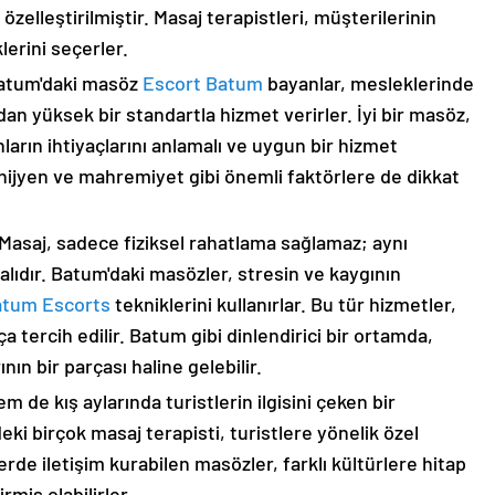
özelleştirilmiştir. Masaj terapistleri, müşterilerinin
lerini seçerler.
Batum'daki masöz
Escort Batum
bayanlar, mesleklerinde
ndan yüksek bir standartla hizmet verirler. İyi bir masöz,
nların ihtiyaçlarını anlamalı ve uygun bir hizmet
a hijyen ve mahremiyet gibi önemli faktörlere de dikkat
 Masaj, sadece fiziksel rahatlama sağlamaz; aynı
alıdır. Batum'daki masözler, stresin ve kaygının
atum Escorts
tekniklerini kullanırlar. Bu tür hizmetler,
ça tercih edilir. Batum gibi dinlendirici bir ortamda,
nın bir parçası haline gelebilir.
 de kış aylarında turistlerin ilgisini çeken bir
ki birçok masaj terapisti, turistlere yönelik özel
rde iletişim kurabilen masözler, farklı kültürlere hitap
rmiş olabilirler.