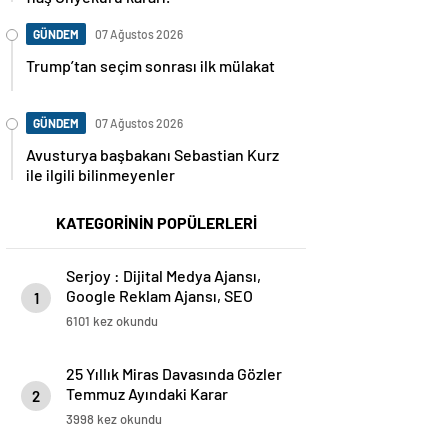
GÜNDEM
07 Ağustos 2026
Trump’tan seçim sonrası ilk mülakat
GÜNDEM
07 Ağustos 2026
Avusturya başbakanı Sebastian Kurz
ile ilgili bilinmeyenler
KATEGORİNİN POPÜLERLERİ
Serjoy : Dijital Medya Ajansı,
Google Reklam Ajansı, SEO
1
Ajansı ve Web Tasarım Ajansı
6101 kez okundu
25 Yıllık Miras Davasında Gözler
Temmuz Ayındaki Karar
2
Duruşmasına Çevrildi
3998 kez okundu