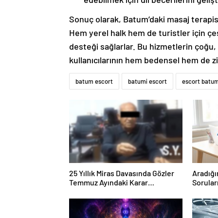
Sonuç olarak, Batum’daki masaj terapist
Hem yerel halk hem de turistler için çe
desteği sağlarlar. Bu hizmetlerin çoğu,
kullanıcılarının hem bedensel hem de zih
batum escort
batumi escort
escort batu
25 Yıllık Miras Davasında Gözler
Aradığı
Temmuz Ayındaki Karar
Sorular
Duruşmasına Çevrildi
Forumu