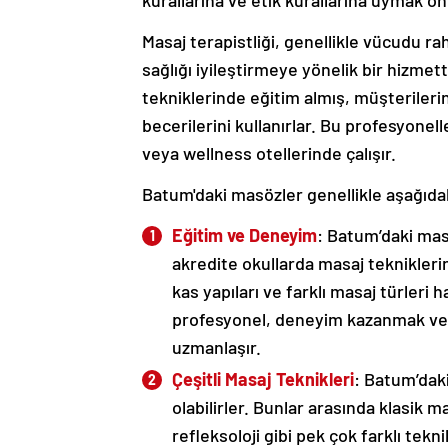
kurallarına ve etik kurallarına uymak ön
Masaj terapistliği, genellikle vücudu ra
sağlığı iyileştirmeye yönelik bir hizmet
tekniklerinde eğitim almış, müşterileri
becerilerini kullanırlar. Bu profesyonel
veya wellness otellerinde çalışır.
Batum'daki masözler genellikle aşağıdaki
Eğitim ve Deneyim
: Batum’daki mas
akredite okullarda masaj tekniklerini
kas yapıları ve farklı masaj türleri
profesyonel, deneyim kazanmak ve be
uzmanlaşır.
Çeşitli Masaj Teknikleri
: Batum’dak
olabilirler. Bunlar arasında klasik 
refleksoloji gibi pek çok farklı tekni