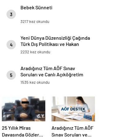
Bebek Sünneti
3
3217 kez okundu
Yeni Dünya Düzensizliği Çağında
Türk Dış Politikası ve Hakan
4
Fidan Faktörü
2232 kez okundu
Aradığınız Tüm AÖF Sınav
Soruları ve Canlı Açıköğretim
5
Forumu Burada
1535 kez okundu
25 Yıllık Miras
Aradığınız Tüm AÖF
Davasında Gözler
Sınav Soruları ve