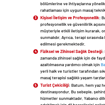
bölümlerine ve ihtiyaçlarına yönelik 
rahatlaması için uygun masaj teknik
Kişisel İletişim ve Profesyonellik
: 
profesyonellik ve güvenilirlik açısı
müşteriyle etkili iletişim kurarak, o
sunmalıdır. Ayrıca, terapi sırasınd
edilmesi gerekmektedir.
Fiziksel ve Zihinsel Sağlık Desteği
:
zamanda zihinsel sağlık için de fayd
azaltılmasına yardımcı olmak için
B
yerli halk ve turistler tarafından sık
masaj terapisi sağlıklı yaşam tarzları
Turist Çekiciliği
: Batum, hem yaz hem
destinasyondur. Bu sebeple, şehirde
hizmetler sunmaktadır. Yabancı dille
edebilmek için dil becerilerini gelişti