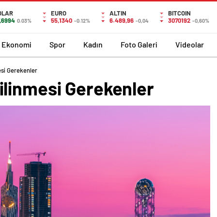
OLAR
EURO
ALTIN
BITCOIN
,6994
55,1340
6.489,96
3070192
0.03%
-0.12%
-0,04
-0,60%
Ekonomi
Spor
Kadın
Foto Galeri
Videolar
si Gerekenler
linmesi Gerekenler