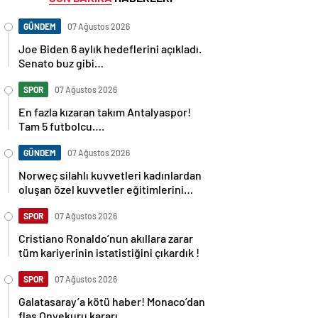
GÜNDEM
07 Ağustos 2026
Joe Biden 6 aylık hedeflerini açıkladı.
Senato buz gibi…
SPOR
07 Ağustos 2026
En fazla kızaran takım Antalyaspor!
Tam 5 futbolcu….
GÜNDEM
07 Ağustos 2026
Norweç silahlı kuvvetleri kadınlardan
oluşan özel kuvvetler eğitimlerini
başlattı.
SPOR
07 Ağustos 2026
Cristiano Ronaldo’nun akıllara zarar
tüm kariyerinin istatistiğini çıkardık !
SPOR
07 Ağustos 2026
Galatasaray’a kötü haber! Monaco’dan
flaş Onyekuru kararı.