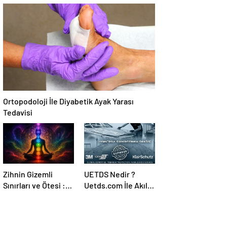
Temmuz Ayındaki
Canlı Açıköğretim
Karar Duruşmasına
Forumu Burada
Çevrildi
Ortopodoloji İle Diyabetik Ayak Yarası
Tedavisi
Zihnin Gizemli
UETDS Nedir ?
Sınırları ve Ötesi :
Uetds.com İle Akıllı
Nasılnedir.com
Dijital Taşımacılık
Yazılımı