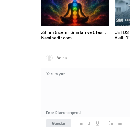
Zihnin Gizemli Sınırları ve Ötesi :
UETDS N
Nasılnedir.com
Akıllı D
En az 10 karakter gerekli
Gönder