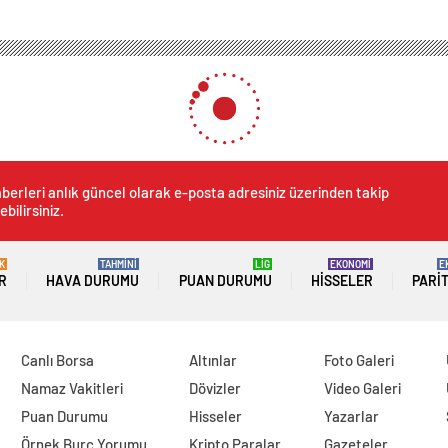
berleri anlık güncel olarak e-posta adresiniz üzerinden takip
ebilirsiniz.
K
TAHMİNİ
LİG
EKONOMİ
E
R
HAVA DURUMU
PUAN DURUMU
HISSELER
PARI
Canlı Borsa
Altınlar
Foto Galeri
Namaz Vakitleri
Dövizler
Video Galeri
Puan Durumu
Hisseler
Yazarlar
Örnek Burç Yorumu
Kripto Paralar
Gazeteler