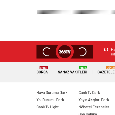
Ha
ed
CANLI
ANLIK
GÜNLÜ
BORSA
NAMAZ VAKITLERI
GAZETELE
Hava Durumu Dark
Canlı Tv Dark
Yol Durumu Dark
Yayın Akışları Dark
Canlı Tv Light
Nöbetçi Eczaneler
Son Dakika