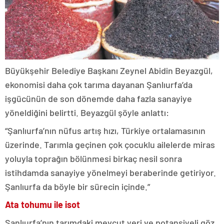
Büyükşehir Belediye Başkanı Zeynel Abidin Beyazgül,
ekonomisi daha çok tarıma dayanan Şanlıurfa’da
işgücünün de son dönemde daha fazla sanayiye
yöneldiğini belirtti. Beyazgül şöyle anlattı:
“Şanlıurfa’nın nüfus artış hızı, Türkiye ortalamasının
üzerinde. Tarımla geçinen çok çocuklu ailelerde miras
yoluyla toprağın bölünmesi birkaç nesil sonra
istihdamda sanayiye yönelmeyi beraberinde getiriyor.
Şanlıurfa da böyle bir sürecin içinde.”
Ata tohumu ile isot
Şanlıurfa’nın tarımdaki mevcut yeri ve potansiyeli göz