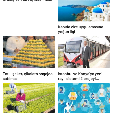
milyon yolcu uçakla seyahat
etti”
Kapıda vize uygulamasına
yoğun ilgi
Tatlı, şeker, çikolata bagajda
İstanbul ve Konya’ya yeni
satılmaz
raylı sistem! 2 projeyi
Ulaştırma Bakanlığı üstlendi