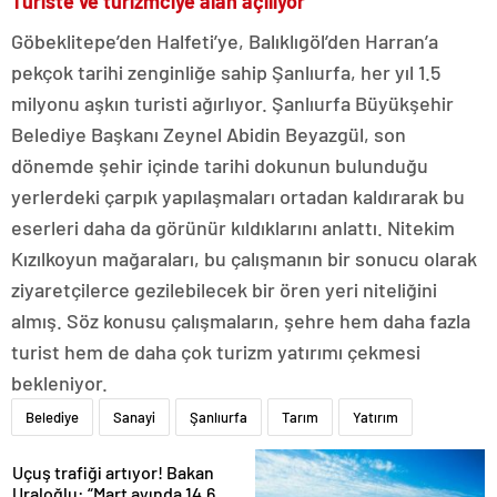
Turiste ve turizmciye alan açılıyor
Göbeklitepe’den Halfeti’ye, Balıklıgöl’den Harran’a
pekçok tarihi zenginliğe sahip Şanlıurfa, her yıl 1.5
milyonu aşkın turisti ağırlıyor. Şanlıurfa Büyükşehir
Belediye Başkanı Zeynel Abidin Beyazgül, son
dönemde şehir içinde tarihi dokunun bulunduğu
yerlerdeki çarpık yapılaşmaları ortadan kaldırarak bu
eserleri daha da görünür kıldıklarını anlattı. Nitekim
Kızılkoyun mağaraları, bu çalışmanın bir sonucu olarak
ziyaretçilerce gezilebilecek bir ören yeri niteliğini
almış. Söz konusu çalışmaların, şehre hem daha fazla
turist hem de daha çok turizm yatırımı çekmesi
bekleniyor.
Belediye
Sanayi
Şanlıurfa
Tarım
Yatırım
Uçuş trafiği artıyor! Bakan
Uraloğlu: “Mart ayında 14.6