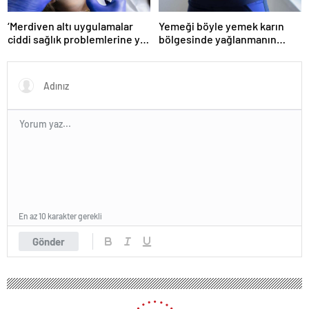
‘Merdiven altı uygulamalar
Yemeği böyle yemek karın
ciddi sağlık problemlerine yol
bölgesinde yağlanmanın
açabiliyor’
önüne geçiyor!
En az 10 karakter gerekli
Gönder