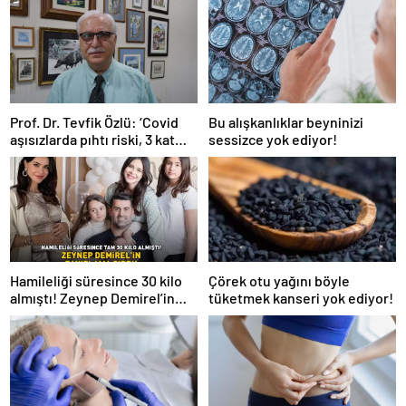
Prof. Dr. Tevfik Özlü: ‘Covid
Bu alışkanlıklar beyninizi
aşısızlarda pıhtı riski, 3 kat
sessizce yok ediyor!
daha fazla’
Hamileliği süresince 30 kilo
Çörek otu yağını böyle
almıştı! Zeynep Demirel’in
tüketmek kanseri yok ediyor!
zayıflama sırrı! MUCİZEVİ
ETKİ!