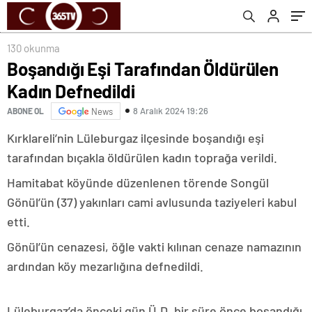
130 okunma
Boşandığı Eşi Tarafından Öldürülen
Kadın Defnedildi
8 Aralık 2024 19:26
ABONE OL
News
Kırklareli’nin Lüleburgaz ilçesinde boşandığı eşi
tarafından bıçakla öldürülen kadın toprağa verildi.
Hamitabat köyünde düzenlenen törende Songül
Gönül’ün (37) yakınları cami avlusunda taziyeleri kabul
etti.
Gönül’ün cenazesi, öğle vakti kılınan cenaze namazının
ardından köy mezarlığına defnedildi.
Lüleburgaz’da önceki gün Ü.D, bir süre önce boşandığı