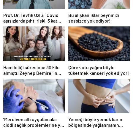
Prof. Dr. Tevfik Özlü: ‘Covid
Bu alışkanlıklar beyninizi
aşısızlarda pıhtı riski, 3 kat
sessizce yok ediyor!
daha fazla’
Hamileliği süresince 30 kilo
Çörek otu yağını böyle
almıştı! Zeynep Demirel’in
tüketmek kanseri yok ediyor!
zayıflama sırrı! MUCİZEVİ
ETKİ!
‘Merdiven altı uygulamalar
Yemeği böyle yemek karın
ciddi sağlık problemlerine yol
bölgesinde yağlanmanın
açabiliyor’
önüne geçiyor!