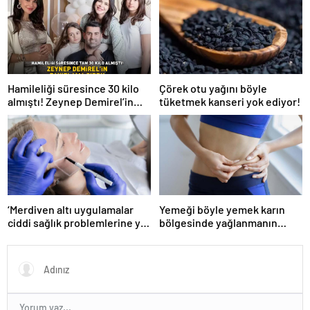
Hamileliği süresince 30 kilo
Çörek otu yağını böyle
almıştı! Zeynep Demirel’in
tüketmek kanseri yok ediyor!
zayıflama sırrı! MUCİZEVİ
ETKİ!
‘Merdiven altı uygulamalar
Yemeği böyle yemek karın
ciddi sağlık problemlerine yol
bölgesinde yağlanmanın
açabiliyor’
önüne geçiyor!