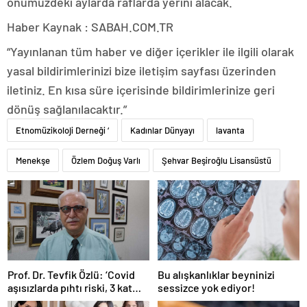
önümüzdeki aylarda raflarda yerini alacak.
Haber Kaynak : SABAH.COM.TR
“Yayınlanan tüm haber ve diğer içerikler ile ilgili olarak
yasal bildirimlerinizi bize iletişim sayfası üzerinden
iletiniz. En kısa süre içerisinde bildirimlerinize geri
dönüş sağlanılacaktır.”
Etnomüzikoloji Derneği ‘
Kadınlar Dünyayı
lavanta
Menekşe
Özlem Doğuş Varlı
Şehvar Beşiroğlu Lisansüstü
Prof. Dr. Tevfik Özlü: ‘Covid
Bu alışkanlıklar beyninizi
aşısızlarda pıhtı riski, 3 kat
sessizce yok ediyor!
daha fazla’