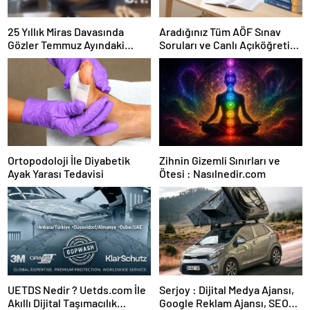
25 Yıllık Miras Davasında
Aradığınız Tüm AÖF Sınav
Gözler Temmuz Ayındaki
Soruları ve Canlı Açıköğretim
Karar Duruşmasına Çevrildi
Forumu Burada
Ortopodoloji İle Diyabetik
Zihnin Gizemli Sınırları ve
Ayak Yarası Tedavisi
Ötesi : Nasılnedir.com
UETDS Nedir ? Uetds.com İle
Serjoy : Dijital Medya Ajansı,
Akıllı Dijital Taşımacılık
Google Reklam Ajansı, SEO