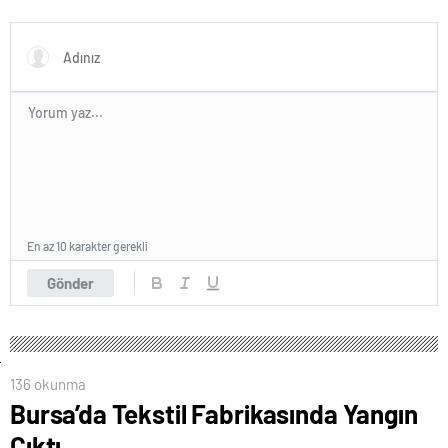
Yazılımı
Ajansı ve Web Tasarım Ajansı
En az 10 karakter gerekli
Gönder
136 okunma
Bursa’da Tekstil Fabrikasında Yangın
Çıktı