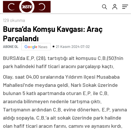
129 okunma
Bursa’da Komşu Kavgası: Araç
Parçalandı
21 Kasım 2024 07:02
ABONE OL
News
BURSA’da E.P. (28), tartıştığı alt komşusu C.B.(50)’nin
park halindeki hafif ticari aracını parçalayıp kaçtı.
Olay, saat 04.00 sıralarında Yıldırım ilçesi Musababa
Mahallesi’nde meydana geldi. Narlı Sokak üzerinde
bulunan 5 katlı apartmanda oturan E.P. ile C.B.
arasında bilinmeyen nedenle tartışma çıktı.
Tartışmanın ardından C.B. evine dönerken, E.P. yanına
aldığı sopayla, C.B.’a ait sokak üzerinde park halinde
olan hafif ticari aracın farını, camını ve aynasını kırdı.