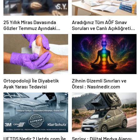
25 Yıllık Miras Davasında
Aradığınız Tüm AÖF Sınav
Gözler Temmuz Ayındaki
Soruları ve Canlı Açıköğretim
Karar Duruşmasına Çevrildi
Forumu Burada
Ortopodoloji İle Diyabetik
Zihnin Gizemli Sınırları ve
Ayak Yarası Tedavisi
Ötesi : Nasılnedir.com
UETDS Nedir ? Uetds.com İle
Serjoy : Dijital Medya Ajansı,