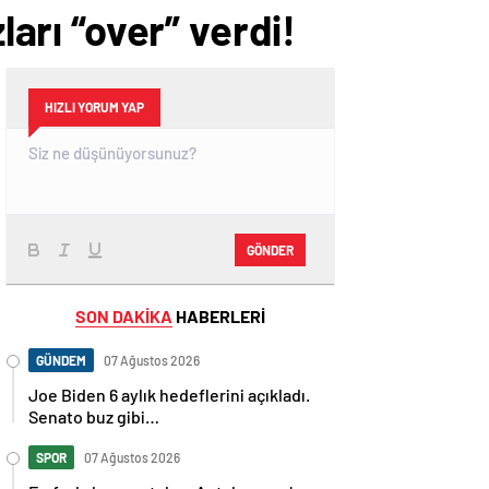
ları “over” verdi!
HIZLI YORUM YAP
GÖNDER
SON DAKİKA
HABERLERİ
GÜNDEM
07 Ağustos 2026
Joe Biden 6 aylık hedeflerini açıkladı.
Senato buz gibi…
SPOR
07 Ağustos 2026