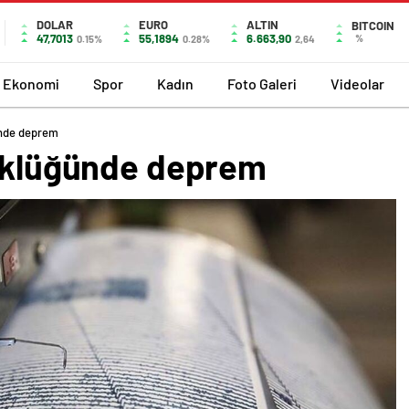
DOLAR
EURO
ALTIN
BITCOIN
47,7013
55,1894
6.663,90
%
0.15%
0.28%
2,64
Ekonomi
Spor
Kadın
Foto Galeri
Videolar
ünde deprem
yüklüğünde deprem