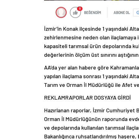
0
BEĞENDİM
ABONE OL
İzmir’in Konak ilçesinde 1 yaşındaki Alta
zehirlenmesine neden olan ilaçlamaya il
kapasiteli tarımsal ürün depolarında kul
değerlerinin ölçüm üst sınırını aştığının 
AA’da yer alan habere göre Kahramanlar
yapılan ilaçlama sonrası 1 yaşındaki Alta
Tarım ve Orman İl Müdürlüğü ile Afet ve
REKLAM
RAPORLAR DOSYAYA GİRDİ
Hazırlanan raporlar, İzmir Cumhuriyet 
Orman İl Müdürlüğünün raporunda evde,
ve depolarında kullanılan tarımsal ilaçlar
Bakanlığınca ruhsatlandırılmış haşere, 