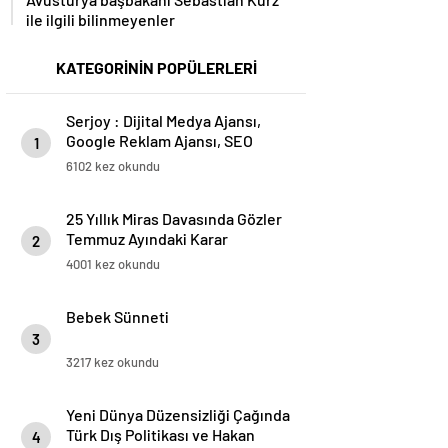
ile ilgili bilinmeyenler
KATEGORİNİN POPÜLERLERİ
Serjoy : Dijital Medya Ajansı,
Google Reklam Ajansı, SEO
1
Ajansı ve Web Tasarım Ajansı
6102 kez okundu
25 Yıllık Miras Davasında Gözler
Temmuz Ayındaki Karar
2
Duruşmasına Çevrildi
4001 kez okundu
Bebek Sünneti
3
3217 kez okundu
Yeni Dünya Düzensizliği Çağında
Türk Dış Politikası ve Hakan
4