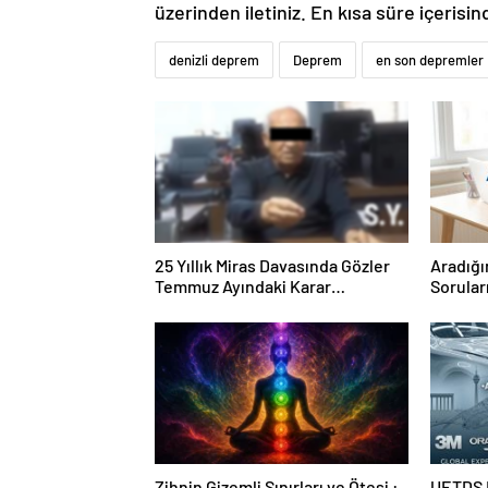
üzerinden iletiniz. En kısa süre içerisin
denizli deprem
Deprem
en son depremler
25 Yıllık Miras Davasında Gözler
Aradığı
Temmuz Ayındaki Karar
Sorular
Duruşmasına Çevrildi
Forumu
Zihnin Gizemli Sınırları ve Ötesi :
UETDS N