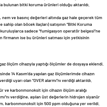
 bulunan bitki koruma ürünleri olduğu aktarıldı.
ık, nem ve basınç değerleri altında gaz hale geçerek tüm
e sahip olan böcek ilaçları) satışının “Bitki Koruma
ve kuruluşlarca sadece “fumigasyon operatör belgesi”ne
an firmanın ise bu ürünleri satması için yetkisinin
gaz ölçüm cihazıyla yaptığı ölçümler de dosyaya eklendi.
nde 14 Kasım’da yapılan gaz ölçümlerimde cihazın
verdiği uyarı olan “OVER alarmı”nı verdiği aktarıldı.
ür ve karbonmonoksit için cihazın ölçüm aralığı
rmı”nı verdiğine, aşılan üst değerlerin hidrojen siyanür
ppm, karbonmonoksit için 500 ppm olduğuna yer verildi.