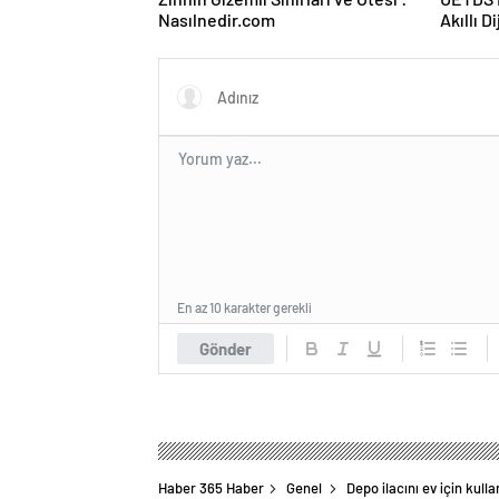
Nasılnedir.com
Akıllı D
En az 10 karakter gerekli
Gönder
Haber 365 Haber
Genel
Depo ilacını ev için kulla