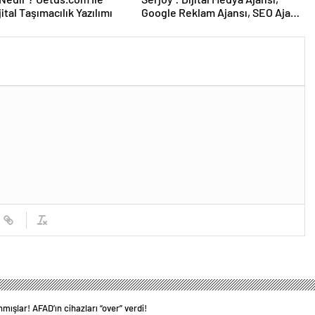
ijital Taşımacılık Yazılımı
Google Reklam Ajansı, SEO Ajansı
ve Web Tasarım Ajansı
nmışlar! AFAD’ın cihazları “over” verdi!