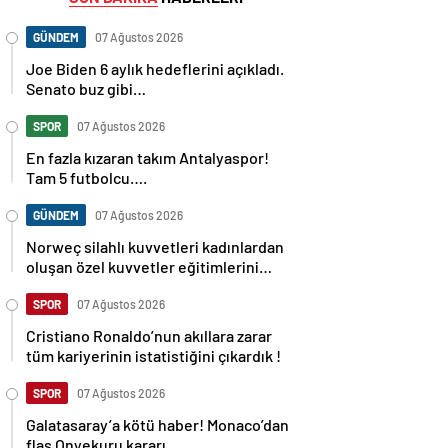
GÜNDEM
07 Ağustos 2026
Joe Biden 6 aylık hedeflerini açıkladı.
Senato buz gibi…
SPOR
07 Ağustos 2026
En fazla kızaran takım Antalyaspor!
Tam 5 futbolcu….
GÜNDEM
07 Ağustos 2026
Norweç silahlı kuvvetleri kadınlardan
oluşan özel kuvvetler eğitimlerini
başlattı.
SPOR
07 Ağustos 2026
Cristiano Ronaldo’nun akıllara zarar
tüm kariyerinin istatistiğini çıkardık !
SPOR
07 Ağustos 2026
Galatasaray’a kötü haber! Monaco’dan
flaş Onyekuru kararı.