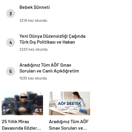
Bebek Sünneti
3
3218 kez okundu
Yeni Dünya Düzensizliği Çağında
Türk Dış Politikası ve Hakan
4
Fidan Faktörü
2233 kez okundu
Aradığınız Tüm AÖF Sınav
Soruları ve Canlı Açıköğretim
5
Forumu Burada
1535 kez okundu
25 Yıllık Miras
Aradığınız Tüm AÖF
Davasında Gözler
Sınav Soruları ve