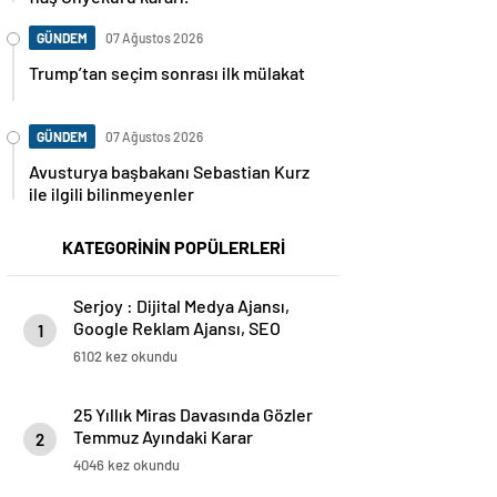
GÜNDEM
07 Ağustos 2026
Trump’tan seçim sonrası ilk mülakat
GÜNDEM
07 Ağustos 2026
Avusturya başbakanı Sebastian Kurz
ile ilgili bilinmeyenler
KATEGORİNİN POPÜLERLERİ
Serjoy : Dijital Medya Ajansı,
Google Reklam Ajansı, SEO
1
Ajansı ve Web Tasarım Ajansı
6102 kez okundu
25 Yıllık Miras Davasında Gözler
Temmuz Ayındaki Karar
2
Duruşmasına Çevrildi
4046 kez okundu