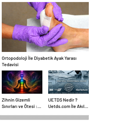
Temmuz Ayındaki
Canlı Açıköğretim
Karar Duruşmasına
Forumu Burada
Çevrildi
Ortopodoloji İle Diyabetik Ayak Yarası
Tedavisi
Zihnin Gizemli
UETDS Nedir ?
Sınırları ve Ötesi :
Uetds.com İle Akıllı
Nasılnedir.com
Dijital Taşımacılık
Yazılımı