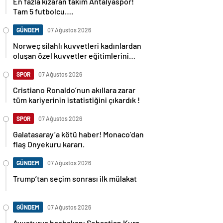
En fazla kızaran takım Antalyaspor!
Tam 5 futbolcu….
GÜNDEM
07 Ağustos 2026
Norweç silahlı kuvvetleri kadınlardan
oluşan özel kuvvetler eğitimlerini
başlattı.
SPOR
07 Ağustos 2026
Cristiano Ronaldo’nun akıllara zarar
tüm kariyerinin istatistiğini çıkardık !
SPOR
07 Ağustos 2026
Galatasaray’a kötü haber! Monaco’dan
flaş Onyekuru kararı.
GÜNDEM
07 Ağustos 2026
Trump’tan seçim sonrası ilk mülakat
GÜNDEM
07 Ağustos 2026
Avusturya başbakanı Sebastian Kurz