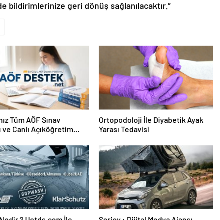
de bildirimlerinize geri dönüş sağlanılacaktır.”
nız Tüm AÖF Sınav
Ortopodoloji İle Diyabetik Ayak
ı ve Canlı Açıköğretim
Yarası Tedavisi
 Burada
edir ? Uetds.com İle
Serjoy : Dijital Medya Ajansı,