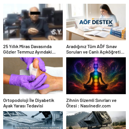
25 Yıllık Miras Davasında
Aradığınız Tüm AÖF Sınav
Gözler Temmuz Ayındaki
Soruları ve Canlı Açıköğretim
Karar Duruşmasına Çevrildi
Forumu Burada
Ortopodoloji İle Diyabetik
Zihnin Gizemli Sınırları ve
Ayak Yarası Tedavisi
Ötesi : Nasılnedir.com