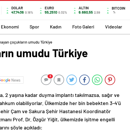
DOLAR
EURO
ALTIN
BITCOIN
47,7436
55,2510
6.660,55
%
0.18%
0.32%
2,59
Ekonomi
Spor
Kadın
Foto Galeri
Videolar
ayan çoçukların umudu Türkiye
rın umudu Türkiye
0
News
a, 2 yaşına kadar duyma implantı takılmazsa, sağır ve
ahkum olabiliyorlar. Ülkemizde her bin bebekten 3-4’ü
kşehir Çam ve Sakura Şehir Hastanesi Koordinatör
anı Prof. Dr. Özgür Yiğit, ülkemizde işitme engelli
rını şöyle açıkladı: