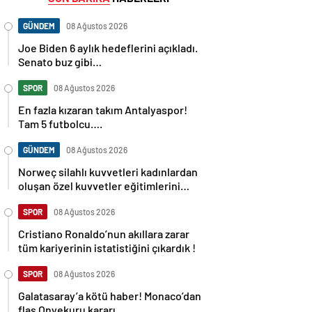
GÜNDEM
08 Ağustos 2026
Joe Biden 6 aylık hedeflerini açıkladı.
Senato buz gibi…
SPOR
08 Ağustos 2026
En fazla kızaran takım Antalyaspor!
Tam 5 futbolcu….
GÜNDEM
08 Ağustos 2026
Norweç silahlı kuvvetleri kadınlardan
oluşan özel kuvvetler eğitimlerini
başlattı.
SPOR
08 Ağustos 2026
Cristiano Ronaldo’nun akıllara zarar
tüm kariyerinin istatistiğini çıkardık !
SPOR
08 Ağustos 2026
Galatasaray’a kötü haber! Monaco’dan
flaş Onyekuru kararı.