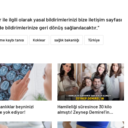
le ilgili olarak yasal bildirimlerinizi bize iletişim sayfası
de bildirimlerinize geri dönüş sağlanılacaktır.”
tme kaybı tanısı
Koklear
sağlık bakanlığı
Türkiye
anlıklar beyninizi
Hamileliği süresince 30 kilo
e yok ediyor!
almıştı! Zeynep Demirel’in
zayıflama sırrı! MUCİZEVİ ETKİ!