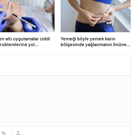
en altı uygulamalar ciddi
Yemeği böyle yemek karın
problemlerine yol
bölgesinde yağlanmanın önüne
or’
geçiyor!