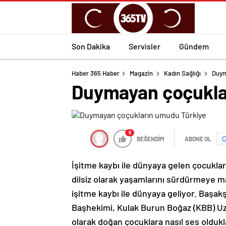
Son Dakika
Servisler
Gündem
Haber 365 Haber
Magazin
Kadın Sağlığı
Duym
Duymayan çoçukla
0
BEĞENDİM
ABONE OL
İşitme kaybı ile dünyaya gelen çocuklar
dilsiz olarak yaşamlarını sürdürmeye m
işitme kaybı ile dünyaya geliyor. Başa
Başhekimi, Kulak Burun Boğaz (KBB) Uzm
olarak doğan çocuklara nasıl ses oldukla