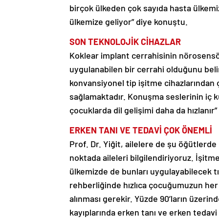
birçok ülkeden çok sayıda hasta ülkemiz
ülkemize geliyor” diye konuştu.
SON TEKNOLOJİK CİHAZLAR
Koklear implant cerrahisinin nörosensöriy
uygulanabilen bir cerrahi olduğunu belirt
konvansiyonel tip işitme cihazlarından 
sağlamaktadır. Konuşma seslerinin iç k
çocuklarda dil gelişimi daha da hızlanır”
ERKEN TANI VE TEDAVİ ÇOK ÖNEMLİ
Prof. Dr. Yiğit, ailelere de şu öğütlerd
noktada aileleri bilgilendiriyoruz. İşi
ülkemizde de bunları uygulayabilecek t
rehberliğinde hızlıca çocuğumuzun her i
alınması gerekir. Yüzde 90’ların üzerin
kayıplarında erken tanı ve erken tedavi