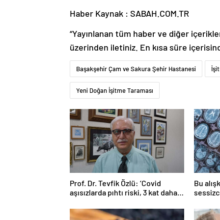
Haber Kaynak : SABAH.COM.TR
“Yayınlanan tüm haber ve diğer içerikler i
üzerinden iletiniz. En kısa süre içerisin
Başakşehir Çam ve Sakura Şehir Hastanesi
İşi
Yeni Doğan İşitme Taraması
Prof. Dr. Tevfik Özlü: ‘Covid
Bu alışk
aşısızlarda pıhtı riski, 3 kat daha
sessizc
fazla’