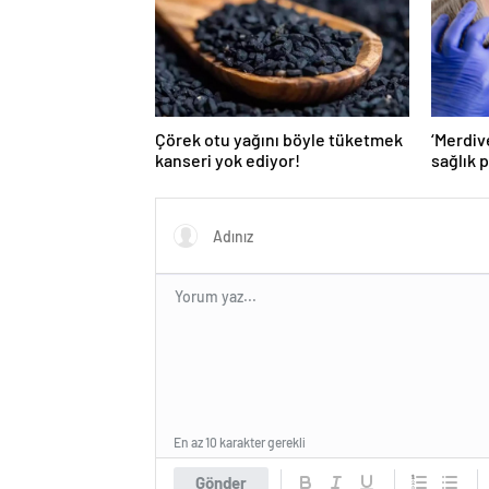
Çörek otu yağını böyle tüketmek
‘Merdiv
kanseri yok ediyor!
sağlık 
açabiliy
En az 10 karakter gerekli
Gönder