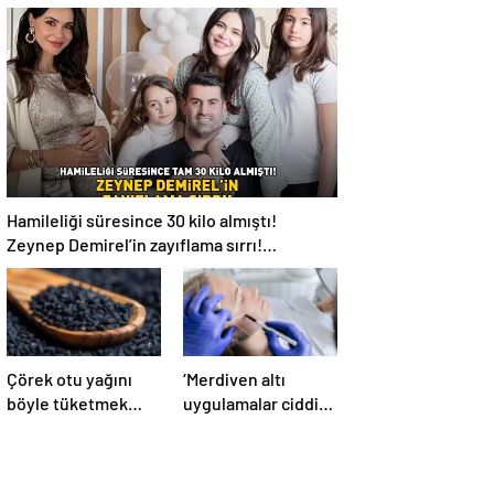
pıhtı riski, 3 kat
yok ediyor!
daha fazla’
Hamileliği süresince 30 kilo almıştı!
Zeynep Demirel’in zayıflama sırrı!
MUCİZEVİ ETKİ!
Çörek otu yağını
‘Merdiven altı
böyle tüketmek
uygulamalar ciddi
kanseri yok ediyor!
sağlık
problemlerine yol
açabiliyor’