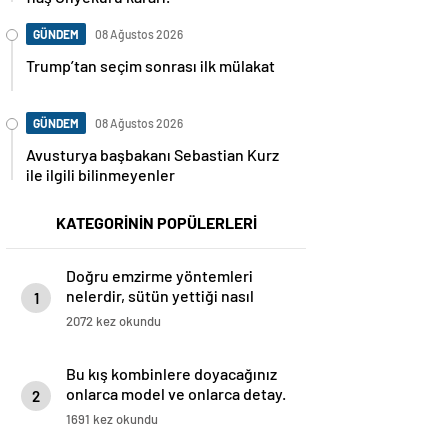
GÜNDEM
08 Ağustos 2026
Trump’tan seçim sonrası ilk mülakat
GÜNDEM
08 Ağustos 2026
Avusturya başbakanı Sebastian Kurz
ile ilgili bilinmeyenler
KATEGORİNİN POPÜLERLERİ
Doğru emzirme yöntemleri
nelerdir, sütün yettiği nasıl
1
anlaşılır?
2072 kez okundu
Bu kış kombinlere doyacağınız
onlarca model ve onlarca detay.
2
1691 kez okundu