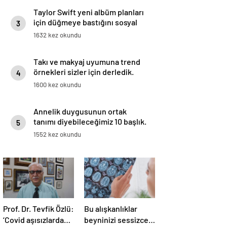
Taylor Swift yeni albüm planları
için düğmeye bastığını sosyal
3
medyadan duyurdu!
1632 kez okundu
Takı ve makyaj uyumuna trend
örnekleri sizler için derledik.
4
1600 kez okundu
Annelik duygusunun ortak
tanımı diyebileceğimiz 10 başlık.
5
1552 kez okundu
Prof. Dr. Tevfik Özlü:
Bu alışkanlıklar
‘Covid aşısızlarda
beyninizi sessizce