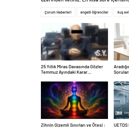
Çorum Haberleri
engelli öğrenciler
kuş evi
25 Yıllık Miras Davasında Gözler
Aradığı
Temmuz Ayındaki Karar
Sorular
Duruşmasına Çevrildi
Forumu
Zihnin Gizemli Sınırları ve Ötesi :
UETDS N