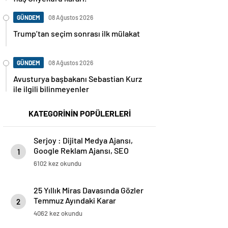
GÜNDEM
08 Ağustos 2026
Trump’tan seçim sonrası ilk mülakat
GÜNDEM
08 Ağustos 2026
Avusturya başbakanı Sebastian Kurz
ile ilgili bilinmeyenler
KATEGORİNİN POPÜLERLERİ
Serjoy : Dijital Medya Ajansı,
Google Reklam Ajansı, SEO
1
Ajansı ve Web Tasarım Ajansı
6102 kez okundu
25 Yıllık Miras Davasında Gözler
Temmuz Ayındaki Karar
2
Duruşmasına Çevrildi
4062 kez okundu