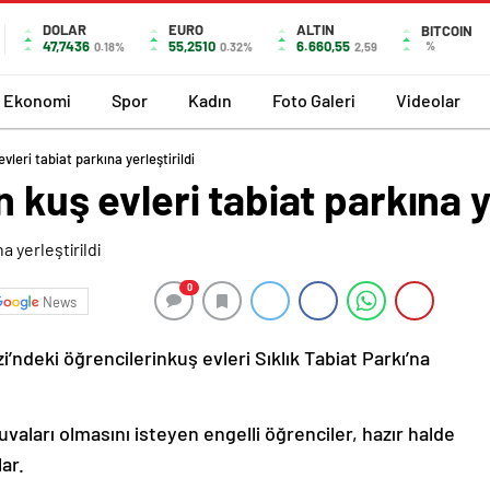
DOLAR
EURO
ALTIN
BITCOIN
47,7436
55,2510
6.660,55
%
0.18%
0.32%
2,59
Ekonomi
Spor
Kadın
Foto Galeri
Videolar
vleri tabiat parkına yerleştirildi
n kuş evleri tabiat parkına y
0
News
’ndeki öğrencilerinkuş evleri Sıklık Tabiat Parkı’na
vaları olmasını isteyen engelli öğrenciler, hazır halde
lar.