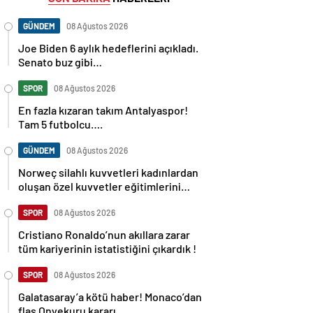
GÜNDEM
08 Ağustos 2026
Joe Biden 6 aylık hedeflerini açıkladı.
Senato buz gibi…
SPOR
08 Ağustos 2026
En fazla kızaran takım Antalyaspor!
Tam 5 futbolcu….
GÜNDEM
08 Ağustos 2026
Norweç silahlı kuvvetleri kadınlardan
oluşan özel kuvvetler eğitimlerini
başlattı.
SPOR
08 Ağustos 2026
Cristiano Ronaldo’nun akıllara zarar
tüm kariyerinin istatistiğini çıkardık !
SPOR
08 Ağustos 2026
Galatasaray’a kötü haber! Monaco’dan
flaş Onyekuru kararı.