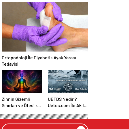
Temmuz Ayındaki
Canlı Açıköğretim
Karar Duruşmasına
Forumu Burada
Çevrildi
Ortopodoloji İle Diyabetik Ayak Yarası
Tedavisi
Zihnin Gizemli
UETDS Nedir ?
Sınırları ve Ötesi :
Uetds.com İle Akıllı
Nasılnedir.com
Dijital Taşımacılık
Yazılımı