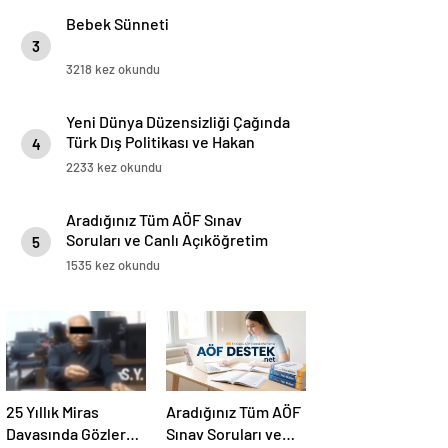
Bebek Sünneti
3
3218 kez okundu
Yeni Dünya Düzensizliği Çağında
Türk Dış Politikası ve Hakan
4
Fidan Faktörü
2233 kez okundu
Aradığınız Tüm AÖF Sınav
Soruları ve Canlı Açıköğretim
5
Forumu Burada
1535 kez okundu
25 Yıllık Miras
Aradığınız Tüm AÖF
Davasında Gözler
Sınav Soruları ve