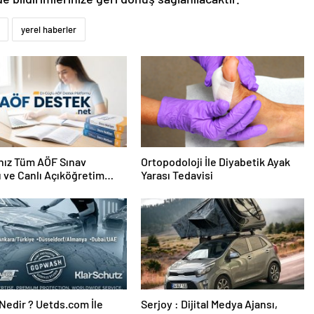
yerel haberler
nız Tüm AÖF Sınav
Ortopodoloji İle Diyabetik Ayak
ı ve Canlı Açıköğretim
Yarası Tedavisi
 Burada
edir ? Uetds.com İle
Serjoy : Dijital Medya Ajansı,