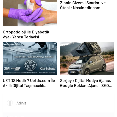
Zihnin Gizemli Sınırları ve
Ötesi : Nasılnedir.com
Ortopodoloji İle Diyabetik
Ayak Yarası Tedavisi
UETDS Nedir ? Uetds.com İle
Serjoy : Dijital Medya Ajansı,
Akıllı Dijital Taşımacılık
Google Reklam Ajansı, SEO
Yazılımı
Ajansı ve Web Tasarım Ajansı