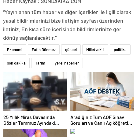
Haber Kaynak : SONDAKIKA.COM
“Yayınlanan tüm haber ve diğer içerikler ile ilgili olarak
yasal bildirimlerinizi bize iletişim sayfası üzerinden
iletiniz. En kısa süre içerisinde bildirimlerinize geri
dönüş sağlanılacaktır.”
Ekonomi
Fatih Dönmez
güncel
Milletvekili
politika
son dakika
Tarım
yerel haberler
25 Yıllık Miras Davasında
Aradığınız Tüm AÖF Sınav
Gözler Temmuz Ayındaki
Soruları ve Canlı Açıköğretim
Karar Duruşmasına Çevrildi
Forumu Burada