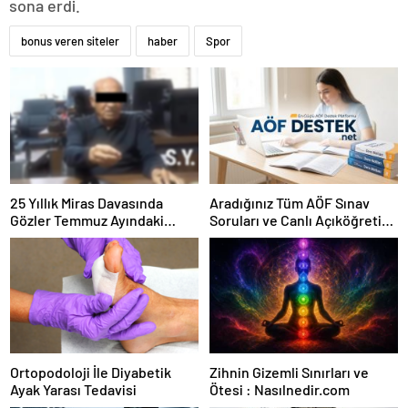
sona erdi.
bonus veren siteler
haber
Spor
25 Yıllık Miras Davasında
Aradığınız Tüm AÖF Sınav
Gözler Temmuz Ayındaki
Soruları ve Canlı Açıköğretim
Karar Duruşmasına Çevrildi
Forumu Burada
Ortopodoloji İle Diyabetik
Zihnin Gizemli Sınırları ve
Ayak Yarası Tedavisi
Ötesi : Nasılnedir.com