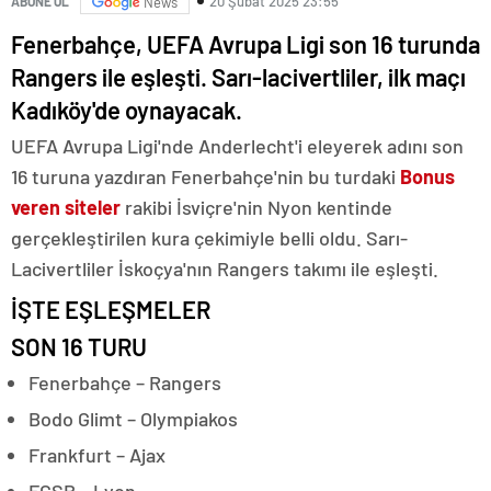
20 Şubat 2025 23:55
ABONE OL
News
Fenerbahçe, UEFA Avrupa Ligi son 16 turunda
Rangers ile eşleşti. Sarı-lacivertliler, ilk maçı
Kadıköy'de oynayacak.
UEFA Avrupa Ligi'nde Anderlecht'i eleyerek adını son
16 turuna yazdıran Fenerbahçe'nin bu turdaki
Bonus
veren siteler
rakibi İsviçre'nin Nyon kentinde
gerçekleştirilen kura çekimiyle belli oldu. Sarı-
Lacivertliler İskoçya'nın Rangers takımı ile eşleşti.
İŞTE EŞLEŞMELER
SON 16 TURU
Fenerbahçe – Rangers
Bodo Glimt – Olympiakos
Frankfurt – Ajax