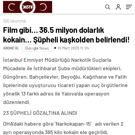
100 okunma
Film gibi… 36.5 milyon dolarlık
kokain… Şüpheli kaşkolden belirlendi!
10 Mart 2025 11:24
ABONE OL
News
İstanbul Emniyet Müdürlüğü Narkotik Suçlarla
Mücadele ile İstihbarat Şube müdürlükleri ekipleri,
Güngören, Bahçelievler, Beyoğlu, Kağıthane ve Fatih
ilçelerinde uyuşturucu ticareti yapan suç örgütlerine
yönelik 13 farklı adres ile Yalova’da operasyon
düzenlendi.
23 ŞÜPHELİ GÖZALTINA ALINDI
DHA’daki habere göre ‘Narkokapan-15′ adı verilen 2
ayrı operasyonda 365 kilo kokain ele geçirildi,