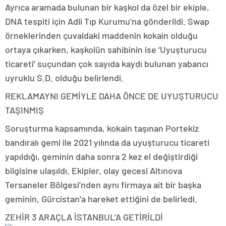
Ayrıca aramada bulunan bir kaşkol da özel bir ekiple,
DNA tespiti için Adli Tıp Kurumu’na gönderildi. Swap
örneklerinden çuvaldaki maddenin kokain olduğu
ortaya çıkarken, kaşkolün sahibinin ise ‘Uyuşturucu
ticareti’ suçundan çok sayıda kaydı bulunan yabancı
uyruklu S.D. olduğu belirlendi.
REKLAM
AYNI GEMİYLE DAHA ÖNCE DE UYUŞTURUCU
TAŞINMIŞ
Soruşturma kapsamında, kokain taşınan Portekiz
bandıralı gemi ile 2021 yılında da uyuşturucu ticareti
yapıldığı, geminin daha sonra 2 kez el değiştirdiği
bilgisine ulaşıldı. Ekipler, olay gecesi Altınova
Tersaneler Bölgesi’nden aynı firmaya ait bir başka
geminin, Gürcistan’a hareket ettiğini de belirledi.
ZEHİR 3 ARAÇLA İSTANBUL’A GETİRİLDİ