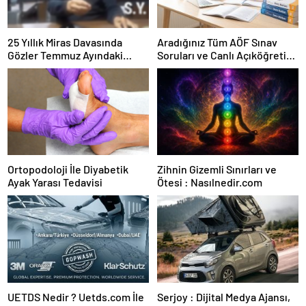
25 Yıllık Miras Davasında
Aradığınız Tüm AÖF Sınav
Gözler Temmuz Ayındaki
Soruları ve Canlı Açıköğretim
Karar Duruşmasına Çevrildi
Forumu Burada
Ortopodoloji İle Diyabetik
Zihnin Gizemli Sınırları ve
Ayak Yarası Tedavisi
Ötesi : Nasılnedir.com
UETDS Nedir ? Uetds.com İle
Serjoy : Dijital Medya Ajansı,