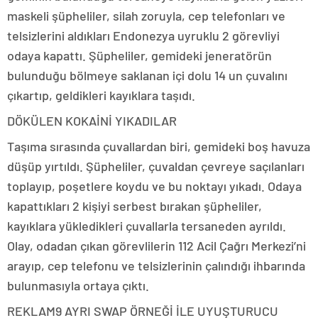
maskeli şüpheliler, silah zoruyla, cep telefonları ve
telsizlerini aldıkları Endonezya uyruklu 2 görevliyi
odaya kapattı. Şüpheliler, gemideki jeneratörün
bulunduğu bölmeye saklanan içi dolu 14 un çuvalını
çıkartıp, geldikleri kayıklara taşıdı.
DÖKÜLEN KOKAİNİ YIKADILAR
Taşıma sırasında çuvallardan biri, gemideki boş havuza
düşüp yırtıldı. Şüpheliler, çuvaldan çevreye saçılanları
toplayıp, poşetlere koydu ve bu noktayı yıkadı. Odaya
kapattıkları 2 kişiyi serbest bırakan şüpheliler,
kayıklara yükledikleri çuvallarla tersaneden ayrıldı.
Olay, odadan çıkan görevlilerin 112 Acil Çağrı Merkezi’ni
arayıp, cep telefonu ve telsizlerinin çalındığı ihbarında
bulunmasıyla ortaya çıktı.
REKLAM
9 AYRI SWAP ÖRNEĞİ İLE UYUŞTURUCU