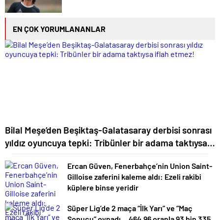
EN ÇOK YORUMLANANLAR
Bilal Meşe’den Beşiktaş-Galatasaray derbisi sonrası
yıldız oyuncuya tepki: Tribünler bir adama taktıysa
iflah etmez!
Ercan Güven, Fenerbahçe’nin Union Saint-
Gilloise zaferini kaleme aldı: Ezeli rakibi
küplere binse yeridir
Süper Lig’de 2 maça “İlk Yarı” ve “Maç
Sonucu” oynadı… 464.96 oranla 93 bin 335