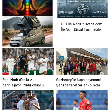
Zihnin Gizemli Sınırları ve
UETDS Nedir ? Uetds.com
Ötesi : Nasılnedir.com
İle Akıllı Dijital Taşımacılık
Yazılımı
Serjoy : Dijital Medya
Ajansı, Google Reklam
Ajansı, SEO Ajansı ve Web
Tasarım Ajansı
Real Madrid’de kriz
Gaziantep’te kupa heyecanı!
derinleşiyor: Yıldız oyuncu
Şehirde taraftarlar kol kola
takıma dönmek istemiyor