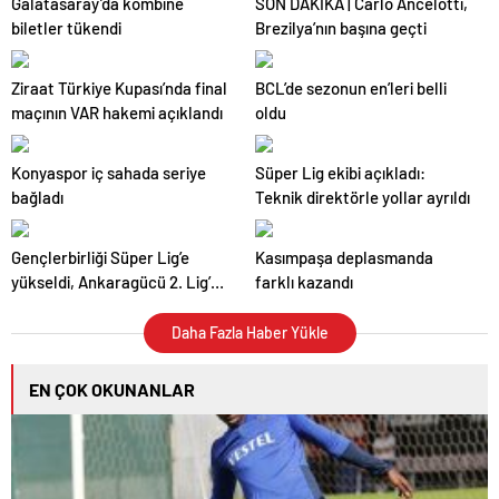
Galatasaray’da kombine
SON DAKİKA | Carlo Ancelotti,
biletler tükendi
Brezilya’nın başına geçti
Ziraat Türkiye Kupası’nda final
BCL’de sezonun en’leri belli
maçının VAR hakemi açıklandı
oldu
Konyaspor iç sahada seriye
Süper Lig ekibi açıkladı:
bağladı
Teknik direktörle yollar ayrıldı
Gençlerbirliği Süper Lig’e
Kasımpaşa deplasmanda
yükseldi, Ankaragücü 2. Lig’e
farklı kazandı
düştü
Daha Fazla Haber Yükle
EN ÇOK OKUNANLAR