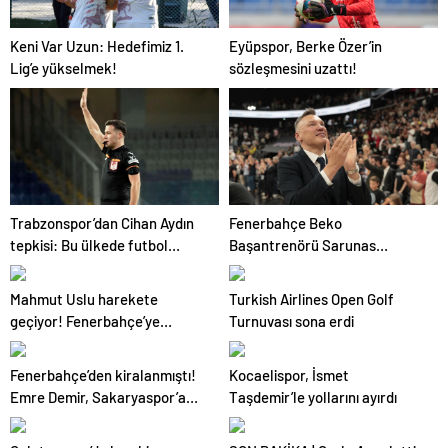
Keni Var Uzun: Hedefimiz 1.
Eyüpspor, Berke Özer’in
Lig’e yükselmek!
sözleşmesini uzattı!
Trabzonspor’dan Cihan Aydın
Fenerbahçe Beko
tepkisi: Bu ülkede futbol
Başantrenörü Sarunas
sahada oynanmıyor
Jasikevicius’dan, Kendrick
Nunn açıklaması
Mahmut Uslu harekete
Turkish Airlines Open Golf
geçiyor! Fenerbahçe’ye
Turnuvası sona erdi
başkan adayı…
Fenerbahçe’den kiralanmıştı!
Kocaelispor, İsmet
Emre Demir, Sakaryaspor’a
Taşdemir’le yollarını ayırdı
veda etti