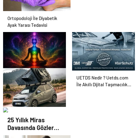
Ortopodoloji İle Diyabetik
Ayak Yarası Tedavisi
Zihnin Gizemli Sınırları ve
UETDS Nedir ? Uetds.com
Ötesi : Nasılnedir.com
İle Akıllı Dijital Taşımacılık
Yazılımı
Serjoy : Dijital Medya
25 Yıllık Miras
Ajansı, Google Reklam
Davasında Gözler
Ajansı, SEO Ajansı ve Web
Temmuz Ayındaki
Tasarım Ajansı