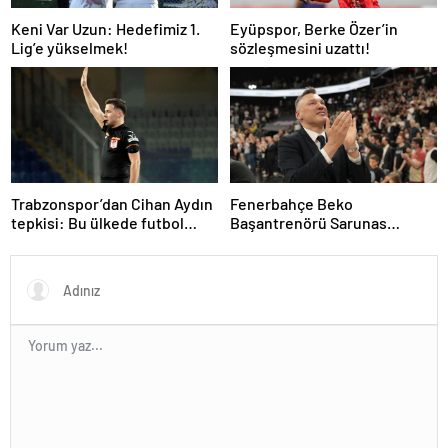
Keni Var Uzun: Hedefimiz 1.
Eyüpspor, Berke Özer’in
Lig’e yükselmek!
sözleşmesini uzattı!
Trabzonspor’dan Cihan Aydın
Fenerbahçe Beko
tepkisi: Bu ülkede futbol
Başantrenörü Sarunas
sahada oynanmıyor
Jasikevicius’dan, Kendrick
Nunn açıklaması