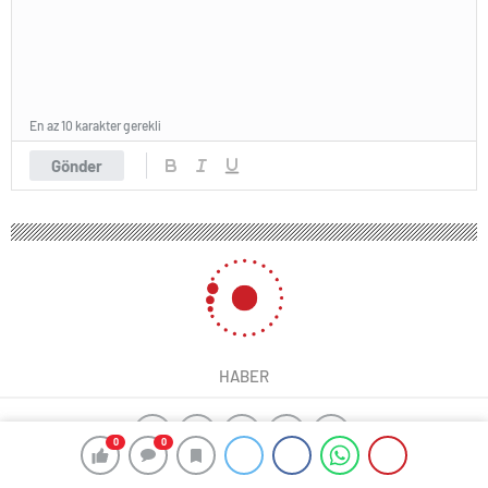
En az 10 karakter gerekli
Gönder
HABER
0
0
yangın algılama sistemleri