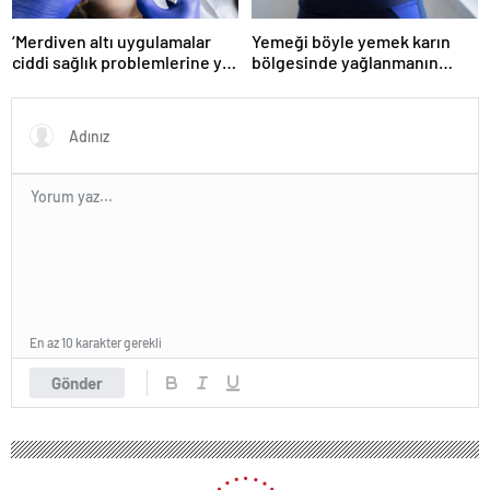
‘Merdiven altı uygulamalar
Yemeği böyle yemek karın
ciddi sağlık problemlerine yol
bölgesinde yağlanmanın
açabiliyor’
önüne geçiyor!
En az 10 karakter gerekli
Gönder