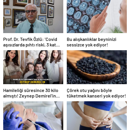
Prof. Dr. Tevfik Özlü: ‘Covid
Bu alışkanlıklar beyninizi
aşısızlarda pıhtı riski, 3 kat
sessizce yok ediyor!
daha fazla’
Hamileliği süresince 30 kilo
Çörek otu yağını böyle
almıştı! Zeynep Demirel’in
tüketmek kanseri yok ediyor!
zayıflama sırrı! MUCİZEVİ
ETKİ!