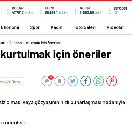
DOLAR
EURO
ALTIN
BITCOIN
47,7013
55,1894
6.663,90
%
0.15%
0.28%
2,64
Ekonomi
Spor
Kadın
Foto Galeri
Videolar
kuruluğundan kurtulmak için öneriler
kurtulmak için öneriler
0
News
siz olması veya gözyaşının hızlı buharlaşması nedeniyle
zı öneriler: