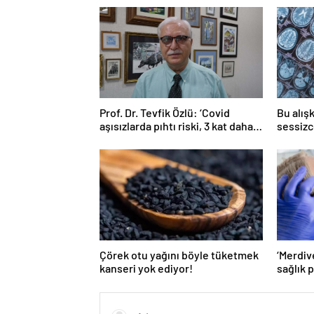
Prof. Dr. Tevfik Özlü: ‘Covid
Bu alışk
aşısızlarda pıhtı riski, 3 kat daha
sessizc
fazla’
Çörek otu yağını böyle tüketmek
‘Merdiv
kanseri yok ediyor!
sağlık 
açabiliy