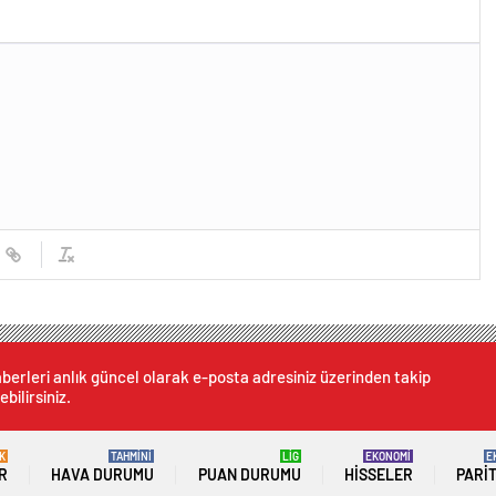
berleri anlık güncel olarak e-posta adresiniz üzerinden takip
ebilirsiniz.
K
TAHMİNİ
LİG
EKONOMİ
E
R
HAVA DURUMU
PUAN DURUMU
HISSELER
PARI