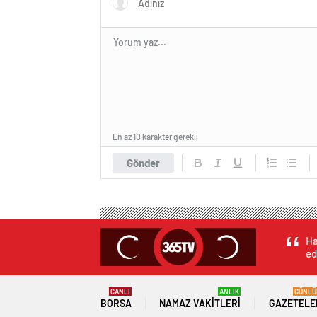
En az 10 karakter gerekli
Gönder
Ha
ed
CANLI
ANLIK
GÜNLÜ
BORSA
NAMAZ VAKITLERI
GAZETELE