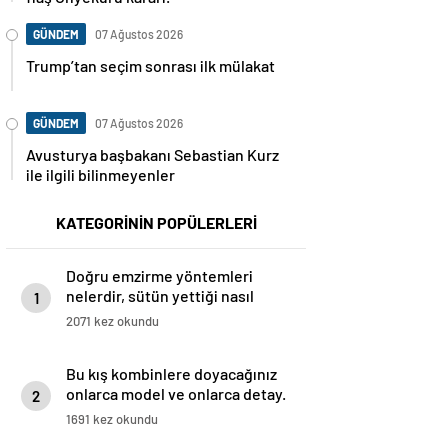
GÜNDEM
07 Ağustos 2026
Trump’tan seçim sonrası ilk mülakat
GÜNDEM
07 Ağustos 2026
Avusturya başbakanı Sebastian Kurz
ile ilgili bilinmeyenler
KATEGORİNİN POPÜLERLERİ
Doğru emzirme yöntemleri
nelerdir, sütün yettiği nasıl
1
anlaşılır?
2071 kez okundu
Bu kış kombinlere doyacağınız
onlarca model ve onlarca detay.
2
1691 kez okundu