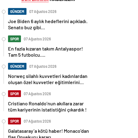
GÜNDEM
07 Ağustos 2026
Joe Biden 6 aylık hedeflerini açıkladı.
Senato buz gibi…
SPOR
07 Ağustos 2026
En fazla kızaran takım Antalyaspor!
Tam 5 futbolcu….
GÜNDEM
07 Ağustos 2026
Norweç silahlı kuvvetleri kadınlardan
oluşan özel kuvvetler eğitimlerini
başlattı.
SPOR
07 Ağustos 2026
Cristiano Ronaldo’nun akıllara zarar
tüm kariyerinin istatistiğini çıkardık !
SPOR
07 Ağustos 2026
Galatasaray’a kötü haber! Monaco’dan
flaş Onyekuru kararı.