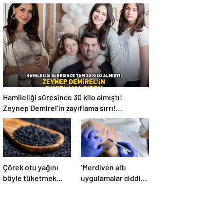
pıhtı riski, 3 kat
yok ediyor!
daha fazla’
Hamileliği süresince 30 kilo almıştı!
Zeynep Demirel’in zayıflama sırrı!
MUCİZEVİ ETKİ!
Çörek otu yağını
‘Merdiven altı
böyle tüketmek
uygulamalar ciddi
kanseri yok ediyor!
sağlık
problemlerine yol
açabiliyor’