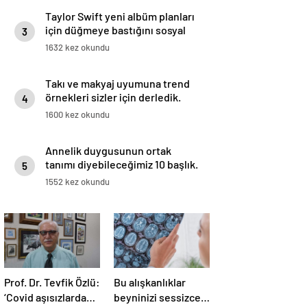
Taylor Swift yeni albüm planları
için düğmeye bastığını sosyal
3
medyadan duyurdu!
1632 kez okundu
Takı ve makyaj uyumuna trend
örnekleri sizler için derledik.
4
1600 kez okundu
Annelik duygusunun ortak
tanımı diyebileceğimiz 10 başlık.
5
1552 kez okundu
Prof. Dr. Tevfik Özlü:
Bu alışkanlıklar
‘Covid aşısızlarda
beyninizi sessizce