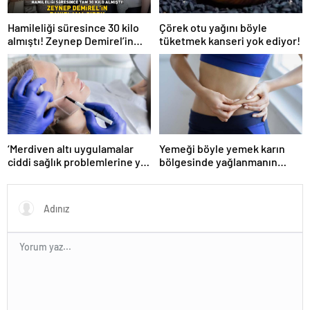
Hamileliği süresince 30 kilo
Çörek otu yağını böyle
almıştı! Zeynep Demirel’in
tüketmek kanseri yok ediyor!
zayıflama sırrı! MUCİZEVİ
ETKİ!
‘Merdiven altı uygulamalar
Yemeği böyle yemek karın
ciddi sağlık problemlerine yol
bölgesinde yağlanmanın
açabiliyor’
önüne geçiyor!