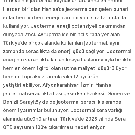
Türkiye’nin jeotermal kaynakları arasında en önemli
illerden biri olan Manisa’da jeotermalden gelen buharlı
sular hem ısı hem enerji alanının yanı sıra tarımda da
kullanılıyor. Jeotermal enerji potansiyeli bakımından
dünyada 7’nci, Avrupa’da ise birinci sırada yer alan
Türkiye’de birçok alanda kullanılan jeotermal, aynı
zamanda seracılıkta da enerji gücü sağlıyor. Jeotermal
enerjinin seracılıkta kullanılmaya başlanmasıyla birlikte
hem en önemli girdi olan ısıtma maliyeti düşürülüyor,
hem de topraksız tarımla yılın 12 ayı ürün
yetiştirilebiliyor. Afyonkarahisar, İzmir, Manisa
jeotermal seracılıkta başı çekerken Balıkesir Gönen ve
Denizli Sarayköy’de de jeotermal seracılık alanında
önemli yatırımlar bulunuyor. Jeotermal sera varlığı
alanında gücünü artıran Türkiye’de 2028 yılında Sera
OTB sayısının 100’e çıkarılması hedefleniyor.