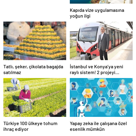
Kapıda vize uygulamasına
yoğun ilgi
Tatlı, şeker, çikolata bagajda
İstanbul ve Konya’ya yeni
satılmaz
raylı sistem! 2 projeyi
Ulaştırma Bakanlığı üstlendi
Türkiye 100 ülkeye tohum
Yapay zeka ile çalışana özel
ihraç ediyor
esenlik mümkün