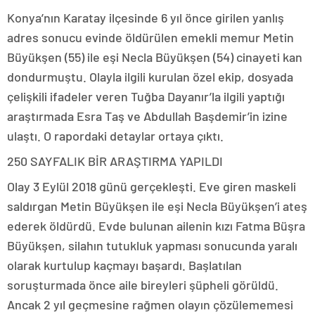
Konya’nın Karatay ilçesinde 6 yıl önce girilen yanlış
adres sonucu evinde öldürülen emekli memur Metin
Büyükşen (55) ile eşi Necla Büyükşen (54) cinayeti kan
dondurmuştu. Olayla ilgili kurulan özel ekip, dosyada
çelişkili ifadeler veren Tuğba Dayanır’la ilgili yaptığı
araştırmada Esra Taş ve Abdullah Başdemir’in izine
ulaştı. O rapordaki detaylar ortaya çıktı.
250 SAYFALIK BİR ARAŞTIRMA YAPILDI
Olay 3 Eylül 2018 günü gerçekleşti. Eve giren maskeli
saldırgan Metin Büyükşen ile eşi Necla Büyükşen’i ateş
ederek öldürdü. Evde bulunan ailenin kızı Fatma Büşra
Büyükşen, silahın tutukluk yapması sonucunda yaralı
olarak kurtulup kaçmayı başardı. Başlatılan
soruşturmada önce aile bireyleri şüpheli görüldü.
Ancak 2 yıl geçmesine rağmen olayın çözülememesi