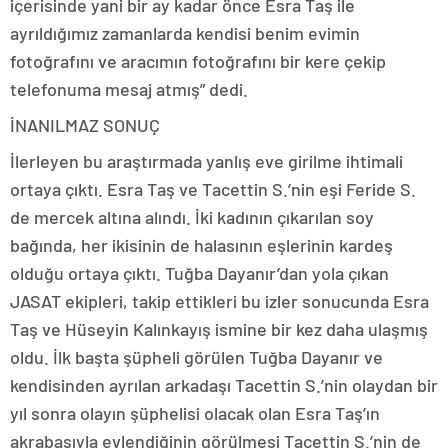
içerisinde yani bir ay kadar önce Esra Taş ile
ayrıldığımız zamanlarda kendisi benim evimin
fotoğrafını ve aracımın fotoğrafını bir kere çekip
telefonuma mesaj atmış” dedi.
İNANILMAZ SONUÇ
İlerleyen bu araştırmada yanlış eve girilme ihtimali
ortaya çıktı. Esra Taş ve Tacettin S.’nin eşi Feride S.
de mercek altına alındı. İki kadının çıkarılan soy
bağında, her ikisinin de halasının eşlerinin kardeş
olduğu ortaya çıktı. Tuğba Dayanır’dan yola çıkan
JASAT ekipleri, takip ettikleri bu izler sonucunda Esra
Taş ve Hüseyin Kalınkayış ismine bir kez daha ulaşmış
oldu. İlk başta şüpheli görülen Tuğba Dayanır ve
kendisinden ayrılan arkadaşı Tacettin S.’nin olaydan bir
yıl sonra olayın şüphelisi olacak olan Esra Taş’ın
akrabasıyla evlendiğinin görülmesi Tacettin S.’nin de