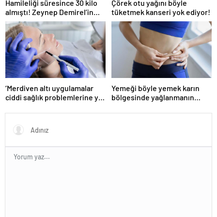
Hamileliği süresince 30 kilo
Çörek otu yağını böyle
almıştı! Zeynep Demirel’in
tüketmek kanseri yok ediyor!
zayıflama sırrı! MUCİZEVİ
ETKİ!
‘Merdiven altı uygulamalar
Yemeği böyle yemek karın
ciddi sağlık problemlerine yol
bölgesinde yağlanmanın
açabiliyor’
önüne geçiyor!