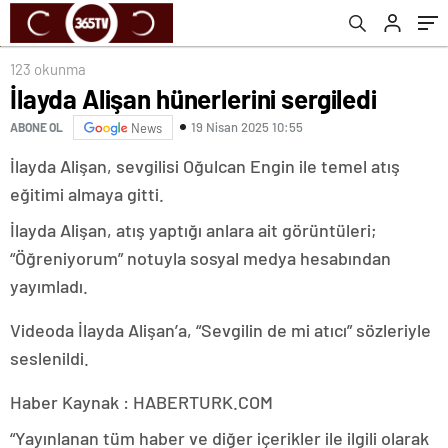
123 okunma
İlayda Alişan hünerlerini sergiledi
19 Nisan 2025 10:55
ABONE OL
News
İlayda Alişan, sevgilisi Oğulcan Engin ile temel atış
eğitimi almaya gitti.
İlayda Alişan, atış yaptığı anlara ait görüntüleri;
“Öğreniyorum” notuyla sosyal medya hesabından
yayımladı.
Videoda İlayda Alişan’a, “Sevgilin de mi atıcı” sözleriyle
seslenildi.
Haber Kaynak : HABERTURK.COM
“Yayınlanan tüm haber ve diğer içerikler ile ilgili olarak