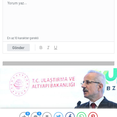
En az 10 karakter gerekli
Gönder
0
0
0
0