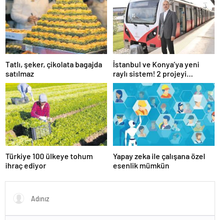
Tatlı, şeker, çikolata bagajda
İstanbul ve Konya’ya yeni
satılmaz
raylı sistem! 2 projeyi
Ulaştırma Bakanlığı üstlendi
Türkiye 100 ülkeye tohum
Yapay zeka ile çalışana özel
ihraç ediyor
esenlik mümkün