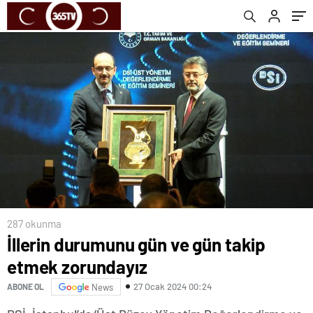
287 okunma
İllerin durumunu gün ve gün takip
etmek zorundayız
27 Ocak 2024 00:24
ABONE OL
News