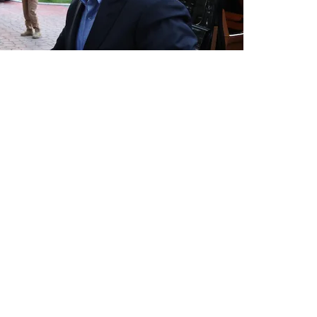
gerekir.” diyen Kılıçdaroğlu, “Bir tereddüt, farklı görüş
nin dokusunda bu vardır. Her zaman eleştiriye değer
 genel başkanlığım sürecinde hiç kesmedim. Her zaman
örüşlerimizi, sırlarımızı paylaştık. Yol arkadaşlığı çok
 arkadaşı olmak zordur” demiştim.” diye konuştu.
ğlu’ndan ‘hançer’ açıklaması: