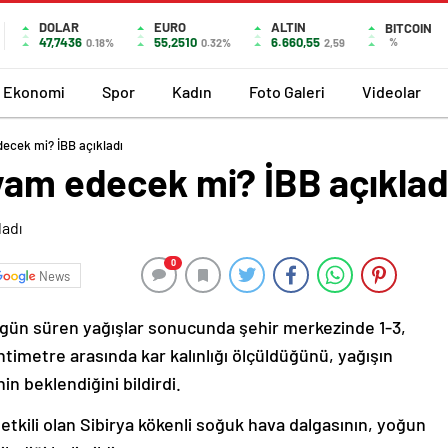
DOLAR
EURO
ALTIN
BITCOIN
47,7436
55,2510
6.660,55
%
0.18%
0.32%
2,59
Ekonomi
Spor
Kadın
Foto Galeri
Videolar
decek mi? İBB açıkladı
vam edecek mi? İBB açıklad
0
News
3 gün süren yağışlar sonucunda şehir merkezinde 1-3,
timetre arasında kar kalınlığı ölçüldüğünü, yağışın
n beklendiğini bildirdi.
etkili olan Sibirya kökenli soğuk hava dalgasının, yoğun