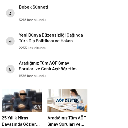
Bebek Sünneti
3
3218 kez okundu
Yeni Dünya Düzensizliği Çağında
Türk Dış Politikası ve Hakan
4
Fidan Faktörü
2233 kez okundu
Aradığınız Tüm AÖF Sınav
Soruları ve Canlı Açıköğretim
5
Forumu Burada
1536 kez okundu
25 Yıllık Miras
Aradığınız Tüm AÖF
Davasında Gözler
Sınav Soruları ve