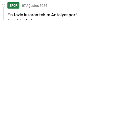
SPOR
07 Ağustos 2026
En fazla kızaran takım Antalyaspor!
Tam 5 futbolcu….
GÜNDEM
07 Ağustos 2026
Norweç silahlı kuvvetleri kadınlardan
oluşan özel kuvvetler eğitimlerini
başlattı.
SPOR
07 Ağustos 2026
Cristiano Ronaldo’nun akıllara zarar
tüm kariyerinin istatistiğini çıkardık !
SPOR
07 Ağustos 2026
Galatasaray’a kötü haber! Monaco’dan
flaş Onyekuru kararı.
GÜNDEM
07 Ağustos 2026
Trump’tan seçim sonrası ilk mülakat