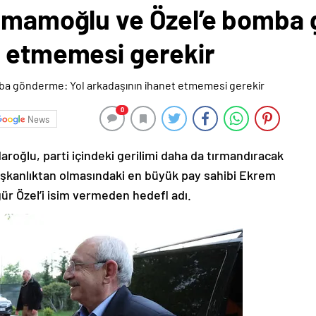
 İmamoğlu ve Özel’e bomba
t etmemesi gerekir
0
News
aroğlu, parti içindeki gerilimi daha da tırmandıracak
başkanlıktan olmasındaki en büyük pay sahibi Ekrem
 Özel’i isim vermeden hedefl adı.