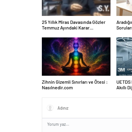
25 Yıllık Miras Davasında Gözler
Aradığı
Temmuz Ayındaki Karar
Sorular
Duruşmasına Çevrildi
Forumu
Zihnin Gizemli Sınırları ve Ötesi :
UETDS N
Nasılnedir.com
Akıllı D