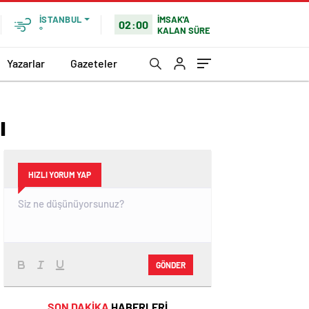
İMSAK'A
İSTANBUL
02:00
KALAN SÜRE
°
Yazarlar
Gazeteler
ı
HIZLI YORUM YAP
GÖNDER
SON DAKİKA
HABERLERİ