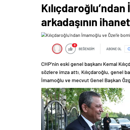
Kılıçdaroğlu’ndan
arkadaşının ihane
0
BEĞENDİM
ABONE OL
CHP’nin eski genel başkanı Kemal Kılıçd
sözlere imza attı. Kılıçdaroğlu, genel 
İmamoğlu ve mecvut Genel Başkan Özgür