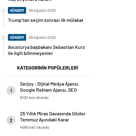
GÜNDEM
08 Ağustos 2026
Trump’tan seçim sonrası ilk mülakat
GÜNDEM
08 Ağustos 2026
Avusturya başbakanı Sebastian Kurz
ile ilgili bilinmeyenler
KATEGORİNİN POPÜLERLERİ
Serjoy : Dijital Medya Ajansı,
Google Reklam Ajansı, SEO
1
Ajansı ve Web Tasarım Ajansı
6102 kez okundu
25 Yıllık Miras Davasında Gözler
Temmuz Ayındaki Karar
2
Duruşmasına Çevrildi
4090 kez okundu