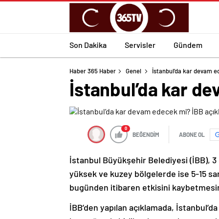
Son Dakika
Servisler
Gündem
Haber 365 Haber
Genel
İstanbul’da kar devam e
İstanbul’da kar de
0
BEĞENDİM
ABONE OL
İstanbul Büyükşehir Belediyesi (İBB), 
yüksek ve kuzey bölgelerde ise 5-15 san
bugünden itibaren etkisini kaybetmesini
İBB’den yapılan açıklamada, İstanbul’da 