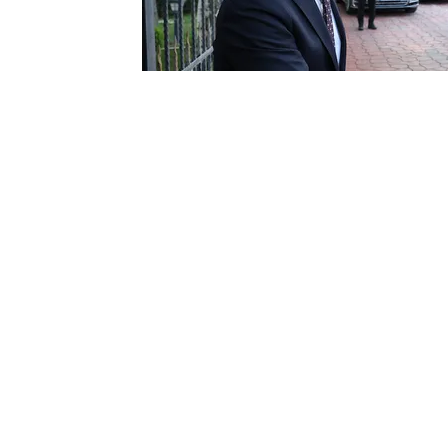
“YOL ARKADAŞI İHANET ETMEMELİ”
“Yol arkadaşınızın size ihanet etmemesi 
varsa çok rahat dillendirilebilir. CHP’
veririz. Eleştiren arkadaşların sözünü
güvendim arkadaşlarıma, o güven içinde g
kolay bir iş değildir. “Bay Kemal’in yol
CHP eski Genel Başkanı Kemal Kılıçdaro