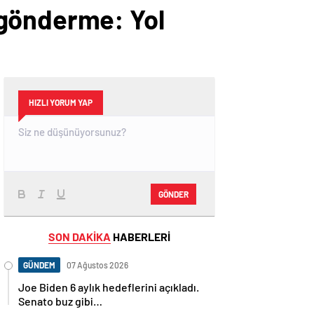
 gönderme: Yol
HIZLI YORUM YAP
GÖNDER
SON DAKİKA
HABERLERİ
GÜNDEM
07 Ağustos 2026
Joe Biden 6 aylık hedeflerini açıkladı.
Senato buz gibi…