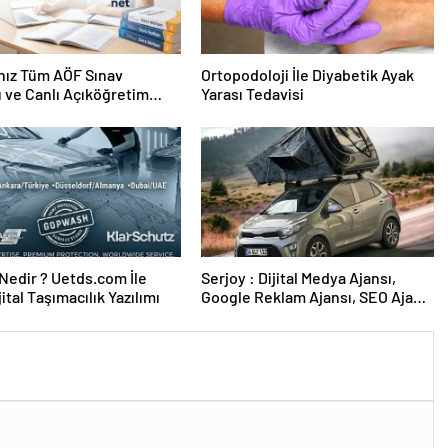
nız Tüm AÖF Sınav
Ortopodoloji İle Diyabetik Ayak
ı ve Canlı Açıköğretim
Yarası Tedavisi
 Burada
edir ? Uetds.com İle
Serjoy : Dijital Medya Ajansı,
ijital Taşımacılık Yazılımı
Google Reklam Ajansı, SEO Ajansı
ve Web Tasarım Ajansı