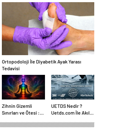
Temmuz Ayındaki
Canlı Açıköğretim
Karar Duruşmasına
Forumu Burada
Çevrildi
Ortopodoloji İle Diyabetik Ayak Yarası
Tedavisi
Zihnin Gizemli
UETDS Nedir ?
Sınırları ve Ötesi :
Uetds.com İle Akıllı
Nasılnedir.com
Dijital Taşımacılık
Yazılımı