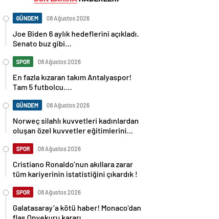
GÜNDEM
08 Ağustos 2026
Joe Biden 6 aylık hedeflerini açıkladı.
Senato buz gibi…
SPOR
08 Ağustos 2026
En fazla kızaran takım Antalyaspor!
Tam 5 futbolcu….
GÜNDEM
08 Ağustos 2026
Norweç silahlı kuvvetleri kadınlardan
oluşan özel kuvvetler eğitimlerini
başlattı.
SPOR
08 Ağustos 2026
Cristiano Ronaldo’nun akıllara zarar
tüm kariyerinin istatistiğini çıkardık !
SPOR
08 Ağustos 2026
Galatasaray’a kötü haber! Monaco’dan
flaş Onyekuru kararı.