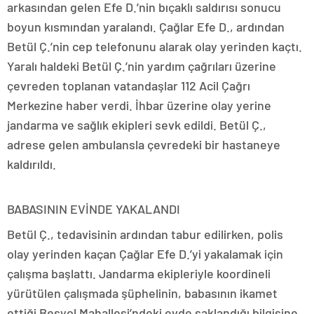
arkasından gelen Efe D.’nin bıçaklı saldırısı sonucu
boyun kısmından yaralandı. Çağlar Efe D., ardından
Betül Ç.’nin cep telefonunu alarak olay yerinden kaçtı.
Yaralı haldeki Betül Ç.’nin yardım çağrıları üzerine
çevreden toplanan vatandaşlar 112 Acil Çağrı
Merkezine haber verdi. İhbar üzerine olay yerine
jandarma ve sağlık ekipleri sevk edildi. Betül Ç.,
adrese gelen ambulansla çevredeki bir hastaneye
kaldırıldı.
BABASININ EVİNDE YAKALANDI
Betül Ç., tedavisinin ardından tabur edilirken, polis
olay yerinden kaçan Çağlar Efe D.’yi yakalamak için
çalışma başlattı. Jandarma ekipleriyle koordineli
yürütülen çalışmada şüphelinin, babasının ikamet
ettiği Beşyol Mahallesi’ndeki evde saklandığı bilgisine