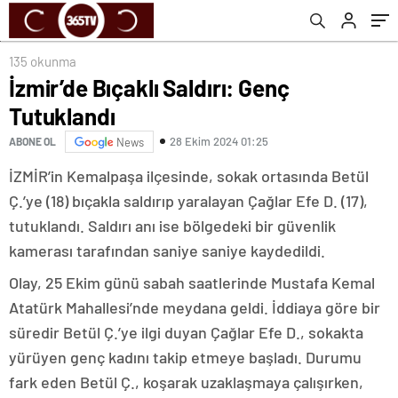
135 okunma
İzmir’de Bıçaklı Saldırı: Genç
Tutuklandı
28 Ekim 2024 01:25
ABONE OL
News
İZMİR’in Kemalpaşa ilçesinde, sokak ortasında Betül
Ç.’ye (18) bıçakla saldırıp yaralayan Çağlar Efe D. (17),
tutuklandı. Saldırı anı ise bölgedeki bir güvenlik
kamerası tarafından saniye saniye kaydedildi.
Olay, 25 Ekim günü sabah saatlerinde Mustafa Kemal
Atatürk Mahallesi’nde meydana geldi. İddiaya göre bir
süredir Betül Ç.’ye ilgi duyan Çağlar Efe D., sokakta
yürüyen genç kadını takip etmeye başladı. Durumu
fark eden Betül Ç., koşarak uzaklaşmaya çalışırken,