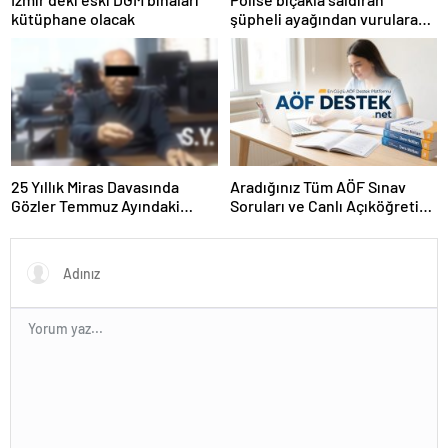
kütüphane olacak
şüpheli ayağından vurularak
yakalandı
25 Yıllık Miras Davasında
Aradığınız Tüm AÖF Sınav
Gözler Temmuz Ayındaki
Soruları ve Canlı Açıköğretim
Karar Duruşmasına Çevrildi
Forumu Burada