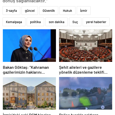
dönüş sağlanılacaktır.”
3-sayfa
güncel
Güvenlik
Hukuk
İzmir
Kemalpaşa
politika
son dakika
Suç
yerel haberler
Bakan Göktaş: “Kahraman
Şehit aileleri ve gazilere
gazilerimizin haklarını
yönelik düzenleme teklifi
güçlendiren yeni bir dönemin
Meclis’te kabul edildi
kapılarını aralıyoruz”
İzmir’deki eski DGM binaları
Polise bıçakla saldıran