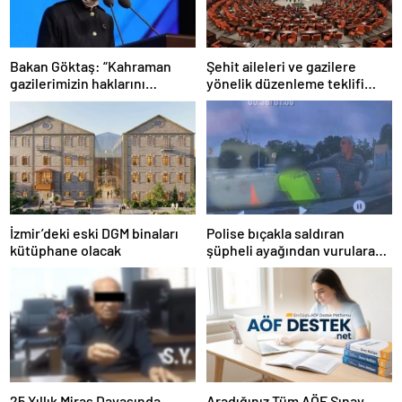
Bakan Göktaş: “Kahraman
Şehit aileleri ve gazilere
gazilerimizin haklarını
yönelik düzenleme teklifi
güçlendiren yeni bir dönemin
Meclis’te kabul edildi
kapılarını aralıyoruz”
İzmir’deki eski DGM binaları
Polise bıçakla saldıran
kütüphane olacak
şüpheli ayağından vurularak
yakalandı
25 Yıllık Miras Davasında
Aradığınız Tüm AÖF Sınav