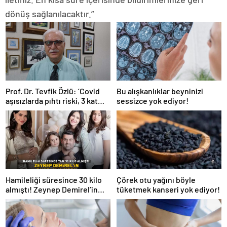
dönüş sağlanılacaktır.”
Prof. Dr. Tevfik Özlü: ‘Covid
Bu alışkanlıklar beyninizi
aşısızlarda pıhtı riski, 3 kat
sessizce yok ediyor!
daha fazla’
Hamileliği süresince 30 kilo
Çörek otu yağını böyle
almıştı! Zeynep Demirel’in
tüketmek kanseri yok ediyor!
zayıflama sırrı! MUCİZEVİ
ETKİ!