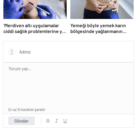
‘Merdiven altı uygulamalar
Yemeği böyle yemek karın
ciddi sağlık problemlerine yol
bölgesinde yağlanmanın
açabiliyor’
önüne geçiyor!
En az 10 karakter gerekli
Gönder