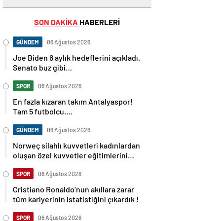
SON DAKİKA
HABERLERİ
GÜNDEM
06 Ağustos 2026
Joe Biden 6 aylık hedeflerini açıkladı.
Senato buz gibi…
SPOR
06 Ağustos 2026
En fazla kızaran takım Antalyaspor!
Tam 5 futbolcu….
GÜNDEM
06 Ağustos 2026
Norweç silahlı kuvvetleri kadınlardan
oluşan özel kuvvetler eğitimlerini
başlattı.
SPOR
06 Ağustos 2026
Cristiano Ronaldo’nun akıllara zarar
tüm kariyerinin istatistiğini çıkardık !
SPOR
06 Ağustos 2026