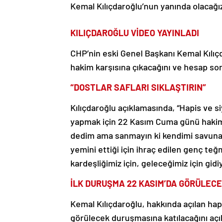
Kemal Kılıçdaroğlu’nun yanında olacağı
KILIÇDAROĞLU VİDEO YAYINLADI
CHP’nin eski Genel Başkanı Kemal Kılıçd
hakim karşısına çıkacağını ve hesap s
“DOSTLAR SAFLARI SIKLAŞTIRIN”
Kılıçdaroğlu açıklamasında, “Hapis ve 
yapmak için 22 Kasım Cuma günü haki
dedim ama sanmayın ki kendimi savunac
yemini ettiği için ihraç edilen genç teğ
kardeşliğimiz için, geleceğimiz için gidiy
İLK DURUŞMA 22 KASIM’DA GÖRÜLEC
Kemal Kılıçdaroğlu, hakkında açılan hap
görülecek duruşmasına katılacağını açık