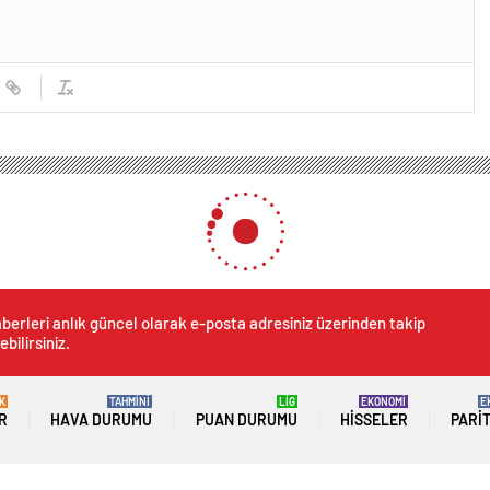
berleri anlık güncel olarak e-posta adresiniz üzerinden takip
ebilirsiniz.
K
TAHMİNİ
LİG
EKONOMİ
E
R
HAVA DURUMU
PUAN DURUMU
HISSELER
PARI