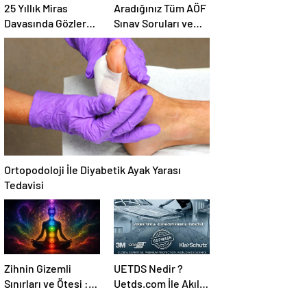
25 Yıllık Miras
Aradığınız Tüm AÖF
Davasında Gözler
Sınav Soruları ve
Temmuz Ayındaki
Canlı Açıköğretim
Karar Duruşmasına
Forumu Burada
Çevrildi
Ortopodoloji İle Diyabetik Ayak Yarası
Tedavisi
Zihnin Gizemli
UETDS Nedir ?
Sınırları ve Ötesi :
Uetds.com İle Akıllı
Nasılnedir.com
Dijital Taşımacılık