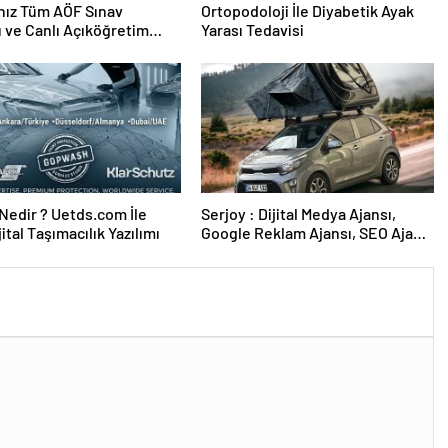
nız Tüm AÖF Sınav
Ortopodoloji İle Diyabetik Ayak
ı ve Canlı Açıköğretim
Yarası Tedavisi
 Burada
edir ? Uetds.com İle
Serjoy : Dijital Medya Ajansı,
ijital Taşımacılık Yazılımı
Google Reklam Ajansı, SEO Ajansı
ve Web Tasarım Ajansı