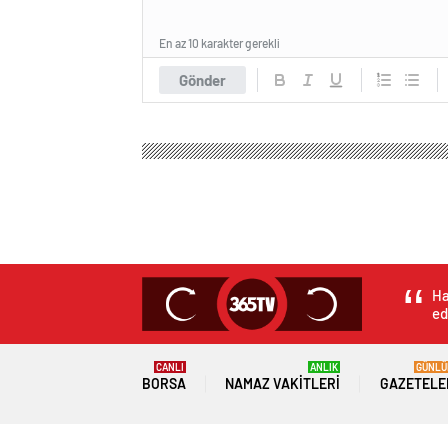
En az 10 karakter gerekli
Gönder
Ha
ed
CANLI
ANLIK
GÜNLÜ
BORSA
NAMAZ VAKITLERI
GAZETELE