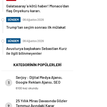
Galatasaray’a kötü haber! Monaco’dan
flaş Onyekuru kararı.
GÜNDEM
06 Ağustos 2026
Trump’tan seçim sonrası ilk mülakat
GÜNDEM
06 Ağustos 2026
Avusturya başbakanı Sebastian Kurz
ile ilgili bilinmeyenler
KATEGORİNİN POPÜLERLERİ
Serjoy : Dijital Medya Ajansı,
Google Reklam Ajansı, SEO
1
Ajansı ve Web Tasarım Ajansı
6100 kez okundu
25 Yıllık Miras Davasında Gözler
Temmuz Ayındaki Karar
2