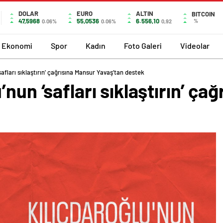
DOLAR
EURO
ALTIN
BITCOIN
47,5968
55,0536
6.556,10
%
0.06%
0.06%
0,92
Ekonomi
Spor
Kadın
Foto Galeri
Videolar
afları sıklaştırın’ çağrısına Mansur Yavaş’tan destek
nun ‘safları sıklaştırın’ ça