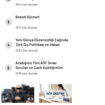
Duruşmasına Çevrildi
3914 kez okundu
Bebek Sünneti
3
3217 kez okundu
Yeni Dünya Düzensizliği Çağında
Türk Dış Politikası ve Hakan
4
Fidan Faktörü
2232 kez okundu
Aradığınız Tüm AÖF Sınav
Soruları ve Canlı Açıköğretim
5
Forumu Burada
1535 kez okundu