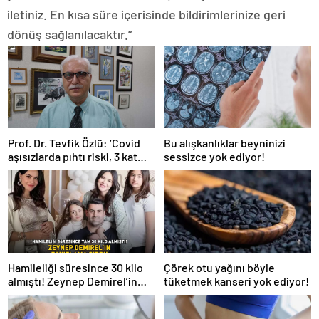
iletiniz. En kısa süre içerisinde bildirimlerinize geri
dönüş sağlanılacaktır.”
Prof. Dr. Tevfik Özlü: ‘Covid
Bu alışkanlıklar beyninizi
aşısızlarda pıhtı riski, 3 kat
sessizce yok ediyor!
daha fazla’
Hamileliği süresince 30 kilo
Çörek otu yağını böyle
almıştı! Zeynep Demirel’in
tüketmek kanseri yok ediyor!
zayıflama sırrı! MUCİZEVİ
ETKİ!