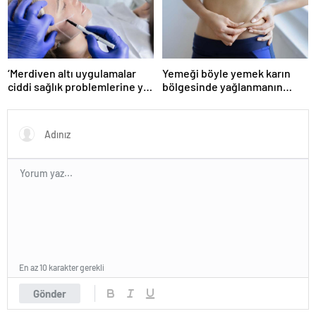
‘Merdiven altı uygulamalar
Yemeği böyle yemek karın
ciddi sağlık problemlerine yol
bölgesinde yağlanmanın
açabiliyor’
önüne geçiyor!
En az 10 karakter gerekli
Gönder