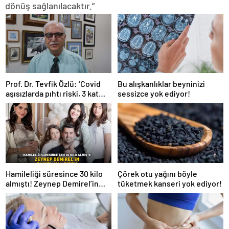
dönüş sağlanılacaktır.”
Prof. Dr. Tevfik Özlü: ‘Covid
Bu alışkanlıklar beyninizi
aşısızlarda pıhtı riski, 3 kat
sessizce yok ediyor!
daha fazla’
Hamileliği süresince 30 kilo
Çörek otu yağını böyle
almıştı! Zeynep Demirel’in
tüketmek kanseri yok ediyor!
zayıflama sırrı! MUCİZEVİ
ETKİ!