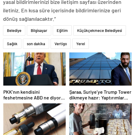
yasal bildirimlerinizi bize iletişim sayfası üzerinden
iletiniz. En kısa süre içerisinde bildirimlerinize geri
dönüş sağlanılacaktır.”
Belediye
Bilgisayar
Eğitim
Küçükçekmece Belediyesi
Sağlık
son dakika
Vertigo
Yerel
PKK’nın kendisini
Şaraa, Suriye’ye Trump Tower
feshetmesine ABD ne diyor?
dikmeye hazır: Yaptırımlar
İlk açıklama
bitsin yeter