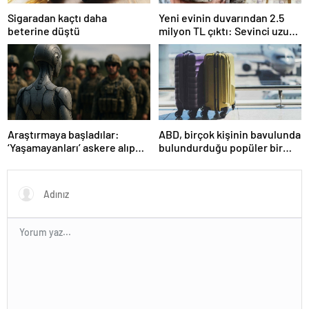
Sigaradan kaçtı daha
Yeni evinin duvarından 2.5
beterine düştü
milyon TL çıktı: Sevinci uzun
sürmedi
Araştırmaya başladılar:
ABD, birçok kişinin bavulunda
‘Yaşamayanları’ askere alıp
bulundurduğu popüler bir
ordu kuracaklar
seyahat eşyasını yasakladı!