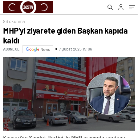
86 okunma
MHP’yi ziyarete giden Başkan kapıda
kaldı
7 Şubat 2025 15:06
ABONE OL
News
Kayseri’de Saadet Partisi ile MHP arasında randevu