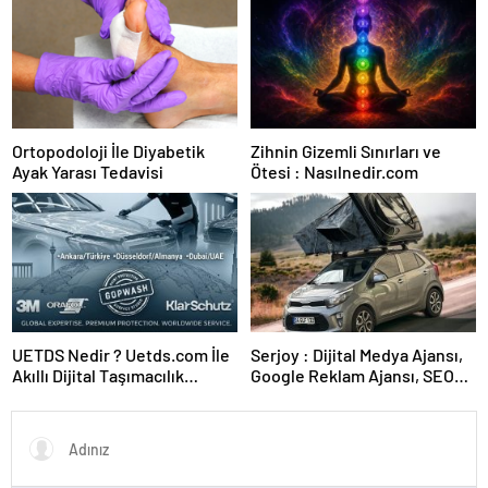
Ortopodoloji İle Diyabetik
Zihnin Gizemli Sınırları ve
Ayak Yarası Tedavisi
Ötesi : Nasılnedir.com
UETDS Nedir ? Uetds.com İle
Serjoy : Dijital Medya Ajansı,
Akıllı Dijital Taşımacılık
Google Reklam Ajansı, SEO
Yazılımı
Ajansı ve Web Tasarım Ajansı