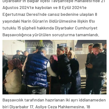
Diyarbakır’ın Bağlar ilçesi Tavşantepe Mahallesi’nde 21
Ağustos 2024’te kaybolan ve 8 Eylül 2024’te
Eğertutmaz Deresi’nde cansız bedenine ulaşılan 8
yaşındaki Narin Güran’ın öldürülmesine ilişkin 6’sı
tutuklu 15 şüpheli hakkında Diyarbakır Cumhuriyet
Başsavcılığınca yürütülen soruşturma tamamlandı.
Başsavcılık tarafından hazırlanan iki ayrı iddianameden
biri Diyarbakır 17. Asliye Ceza Mahkemesine, 18