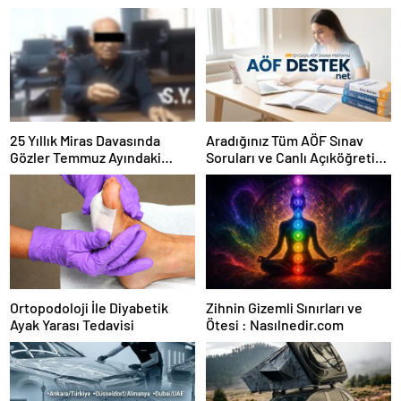
25 Yıllık Miras Davasında
Aradığınız Tüm AÖF Sınav
Gözler Temmuz Ayındaki
Soruları ve Canlı Açıköğretim
Karar Duruşmasına Çevrildi
Forumu Burada
Ortopodoloji İle Diyabetik
Zihnin Gizemli Sınırları ve
Ayak Yarası Tedavisi
Ötesi : Nasılnedir.com