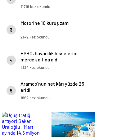
11716 kez okundu
Motorine 10 kuruş zam
3
2142 kez okundu
HSBC, havacılık hisselerini
mercek altına aldı
4
2134 kez okundu
Aramco’nun net kârı yüzde 25
eridi
5
1992 kez okundu