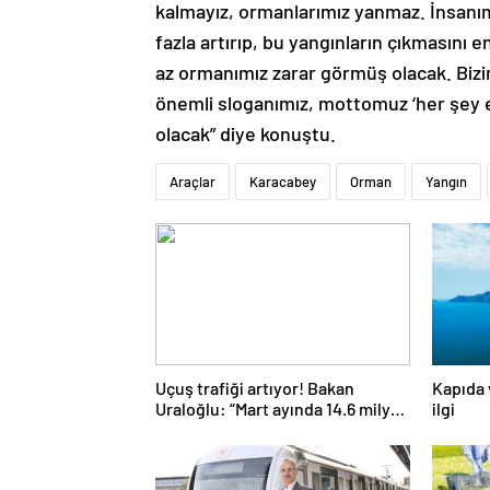
kalmayız, ormanlarımız yanmaz. İnsanımı
fazla artırıp, bu yangınların çıkmasını 
az ormanımız zarar görmüş olacak. Biz
önemli sloganımız, mottomuz ‘her şey
olacak” diye konuştu.
Araçlar
Karacabey
Orman
Yangın
Uçuş trafiği artıyor! Bakan
Kapıda
Uraloğlu: “Mart ayında 14.6 milyon
ilgi
yolcu uçakla seyahat etti”