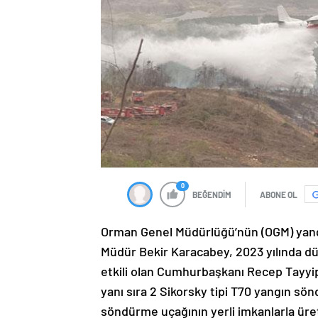
0
BEĞENDİM
ABONE OL
Orman Genel Müdürlüğü’nün (OGM) yangın
Müdür Bekir Karacabey, 2023 yılında d
etkili olan Cumhurbaşkanı Recep Tayyip 
yanı sıra 2 Sikorsky tipi T70 yangın sö
söndürme uçağının yerli imkanlarla üretili