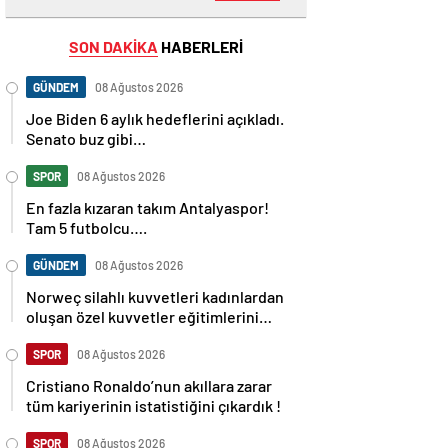
SON DAKİKA
HABERLERİ
GÜNDEM
08 Ağustos 2026
Joe Biden 6 aylık hedeflerini açıkladı.
Senato buz gibi…
SPOR
08 Ağustos 2026
En fazla kızaran takım Antalyaspor!
Tam 5 futbolcu….
GÜNDEM
08 Ağustos 2026
Norweç silahlı kuvvetleri kadınlardan
oluşan özel kuvvetler eğitimlerini
başlattı.
SPOR
08 Ağustos 2026
Cristiano Ronaldo’nun akıllara zarar
tüm kariyerinin istatistiğini çıkardık !
SPOR
08 Ağustos 2026