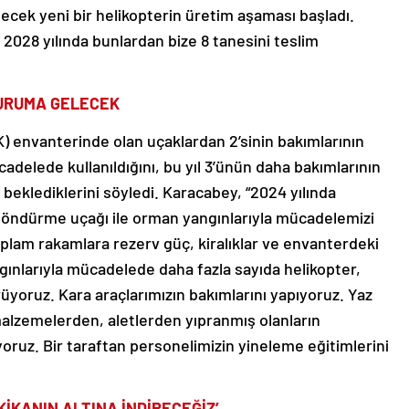
ilecek yeni bir helikopterin üretim aşaması başladı.
2028 yılında bunlardan bize 8 tanesini teslim
DURUMA GELECEK
 envanterinde olan uçaklardan 2’sinin bakımlarının
delede kullanıldığını, bu yıl 3’ünün daha bakımlarının
i beklediklerini söyledi. Karacabey, “2024 yılında
söndürme uçağı ile orman yangınlarıyla mücadelemizi
plam rakamlara rezerv güç, kiralıklar ve envanterdeki
ngınlarıyla mücadelede daha fazla sayıda helikopter,
ürüyoruz. Kara araçlarımızın bakımlarını yapıyoruz. Yaz
 malzemelerden, aletlerden yıpranmış olanların
yoruz. Bir taraftan personelimizin yineleme eğitimlerini
KİKANIN ALTINA İNDİRECEĞİZ’