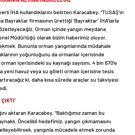
rli İHA kullandıklarını belirten Karacabey, “TUSAŞ’ın
ıca Bayraktar firmasının ürettiği ‘Bayraktar’ İHA’larla
 gözetleyeceğiz. Orman içinde yangın meydana
enel Müdürlüğü olarak bizim haberimiz oluyor.
 çekmek. Bununla orman yangınlarında müdahale
naklarının yoğunluğunu da ormanlar içerisinde
n orman içerisindeki su kaynağı sayısını, 4 bin 670’e
la yeni havuz veya su göleti orman içerisine tesis
tıracağız ki, daha kısa sürede araçlar su takviyesi
edi.
 ÇIKTI’
ığını aktaran Karacabey, “Baktığımız zaman bu
aynaklı. Öncelikli hedefimiz, yangın çıkmamasını
gelleyebilirsek, yangınla mücadele etmek zorunda