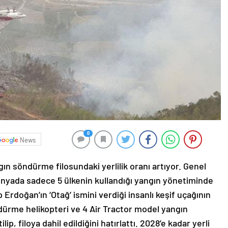
0
News
 söndürme filosundaki yerlilik oranı artıyor. Genel
ünyada sadece 5 ülkenin kullandığı yangın yönetiminde
Erdoğan’ın ‘Otağ’ ismini verdiği insanlı keşif uçağının
ndürme helikopteri ve 4 Air Tractor model yangın
p, filoya dahil edildiğini hatırlattı. 2028’e kadar yerli