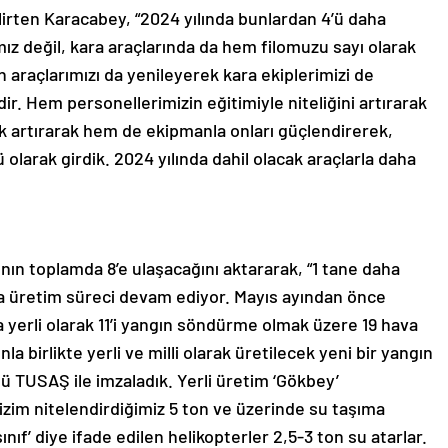
elirten Karacabey, “2024 yılında bunlardan 4’ü daha
ız değil, kara araçlarında da hem filomuzu sayı olarak
 araçlarımızı da yenileyerek kara ekiplerimizi de
dir. Hem personellerimizin eğitimiyle niteliğini artırarak
 artırarak hem de ekipmanla onları güçlendirerek,
 olarak girdik. 2024 yılında dahil olacak araçlarla daha
sının toplamda 8’e ulaşacağını aktararak, “1 tane daha
a üretim süreci devam ediyor. Mayıs ayından önce
a yerli olarak 11’i yangın söndürme olmak üzere 19 hava
a birlikte yerli ve milli olarak üretilecek yeni bir yangın
 TUSAŞ ile imzaladık. Yerli üretim ‘Gökbey’
izim nitelendirdiğimiz 5 ton ve üzerinde su taşıma
ınıf’ diye ifade edilen helikopterler 2,5-3 ton su atarlar.