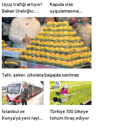
Uçuş trafiği artıyor!
Kapıda vize
Bakan Uraloğlu:
uygulamasına
“Mart ayında 14.6
yoğun ilgi
milyon yolcu uçakla
seyahat etti”
Tatlı, şeker, çikolata bagajda satılmaz
İstanbul ve
Türkiye 100 ülkeye
Konya’ya yeni raylı
tohum ihraç ediyor
sistem! 2 projeyi
Ulaştırma Bakanlığı