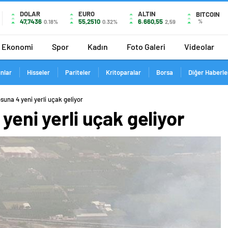
DOLAR
EURO
ALTIN
BITCOIN
47,7436
55,2510
6.660,55
%
0.18%
0.32%
2,59
Ekonomi
Spor
Kadın
Foto Galeri
Videolar
ınlar
Hisseler
Pariteler
Kritoparalar
Borsa
Diğer Haberle
osuna 4 yeni yerli uçak geliyor
yeni yerli uçak geliyor