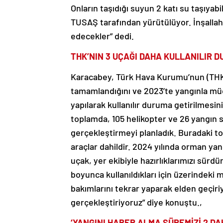
Onların taşıdığı suyun 2 katı su taşıyab
TUSAŞ tarafından yürütülüyor. İnşallah 
edecekler” dedi.
THK’NIN 3 UÇAĞI DAHA KULLANILIR 
Karacabey, Türk Hava Kurumu’nun (THK)
tamamlandığını ve 2023’te yangınla müca
yapılarak kullanılır duruma getirilmesin
toplamda, 105 helikopter ve 26 yangın 
gerçekleştirmeyi planladık. Buradaki to
araçlar dahildir. 2024 yılında orman ya
uçak, yer ekibiyle hazırlıklarımızı sürd
boyunca kullanıldıkları için üzerindeki
bakımlarını tekrar yaparak elden geçiri
gerçekleştiriyoruz” diye konuştu.,
‘YANGINI HABER ALMA SÜREMİZİ 2 DA