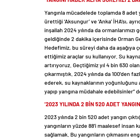
Yangınla mücadelede toplamda 8 adet ye
ürettiği ‘Aksungur’ ve ‘Anka’ İHA’sı, ayr
inşallah 2024 yılında da ormanlarımızı
geldiğinde 2 dakika içerisinde Orman G
Hedefimiz, bu süreyi daha da aşağıya
ettiğimiz araçlar su kullanıyor. Su kay
artırıyoruz. Geçtiğimiz yıl 4 bin 630 ola
çıkarmıştık. 2024 yılında da 100’den faz
ederek, su kaynaklarının yoğunluğunu ar
yapıp yangına müdahale edebilsinler” d
‘2023 YILINDA 2 BİN 520 ADET YANGIN
2023 yılında 2 bin 520 adet yangın çıkt
yangınların yüzde 88’i maalesef insan k
sağlamak. Bu yangınların çıkmasını en