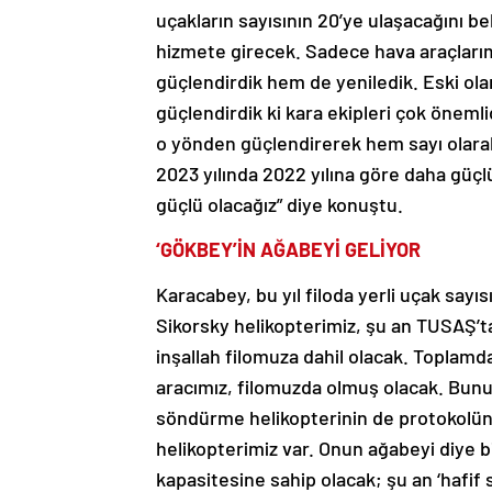
uçakların sayısının 20’ye ulaşacağını b
hizmete girecek. Sadece hava araçlarım
güçlendirdik hem de yeniledik. Eski olan
güçlendirdik ki kara ekipleri çok önemli
o yönden güçlendirerek hem sayı olarak
2023 yılında 2022 yılına göre daha güçlü
güçlü olacağız” diye konuştu.
‘GÖKBEY’İN AĞABEYİ GELİYOR
Karacabey, bu yıl filoda yerli uçak sayı
Sikorsky helikopterimiz, şu an TUSAŞ’t
inşallah filomuza dahil olacak. Toplamd
aracımız, filomuzda olmuş olacak. Bununl
söndürme helikopterinin de protokolünü
helikopterimiz var. Onun ağabeyi diye b
kapasitesine sahip olacak; şu an ‘hafif s