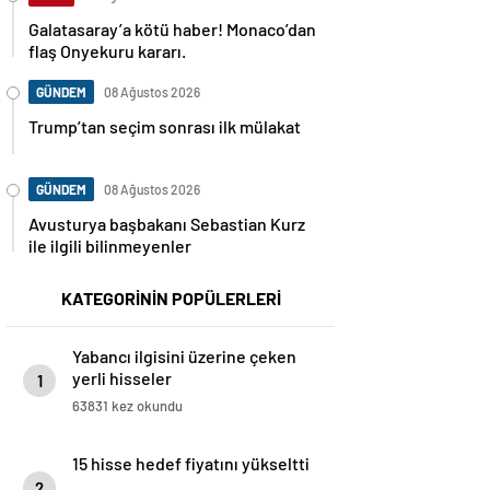
Galatasaray’a kötü haber! Monaco’dan
flaş Onyekuru kararı.
GÜNDEM
08 Ağustos 2026
Trump’tan seçim sonrası ilk mülakat
GÜNDEM
08 Ağustos 2026
Avusturya başbakanı Sebastian Kurz
ile ilgili bilinmeyenler
KATEGORİNİN POPÜLERLERİ
Yabancı ilgisini üzerine çeken
yerli hisseler
1
63831 kez okundu
15 hisse hedef fiyatını yükseltti
2