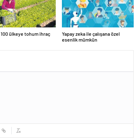
 100 ülkeye tohum ihraç
Yapay zeka ile çalışana özel
esenlik mümkün