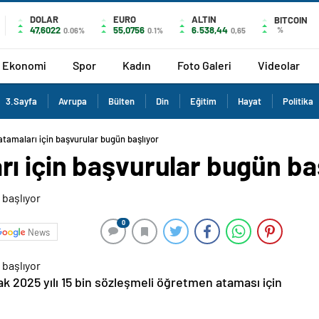
DOLAR
EURO
ALTIN
BITCOIN
47,6022
55,0756
6.538,44
%
0.06%
0.1%
0,65
Ekonomi
Spor
Kadın
Foto Galeri
Videolar
3.Sayfa
Avrupa
Bülten
Din
Eğitim
Hayat
Politika
tamaları için başvurular bugün başlıyor
ı için başvurular bugün ba
0
News
cak 2025 yılı 15 bin sözleşmeli öğretmen ataması için