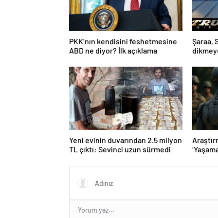
PKK’nın kendisini feshetmesine
Şaraa, 
ABD ne diyor? İlk açıklama
dikmeye
yeter
Yeni evinin duvarından 2.5 milyon
Araştır
TL çıktı: Sevinci uzun sürmedi
‘Yaşama
kuracak