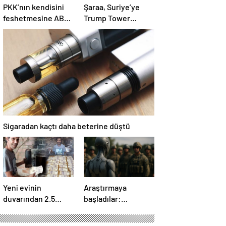
PKK’nın kendisini
Şaraa, Suriye’ye
feshetmesine ABD
Trump Tower
ne diyor? İlk
dikmeye hazır:
açıklama
Yaptırımlar bitsin
yeter
Sigaradan kaçtı daha beterine düştü
Yeni evinin
Araştırmaya
duvarından 2.5
başladılar:
milyon TL çıktı:
‘Yaşamayanları’
Sevinci uzun
askere alıp ordu