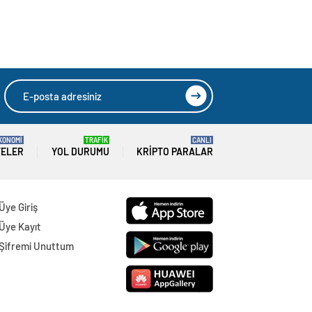
sürmedi
kuracaklar
KONOMİ
TRAFİK
CANLI
TELER
YOL DURUMU
KRIPTO PARALAR
Üye Giriş
Üye Kayıt
Şifremi Unuttum