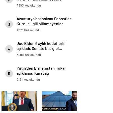
4993 kez okundu
Avusturya başbakanı Sebastian
Kurz ile ilgili bilinmeyenler
3
4973 kez okundu
Joe Biden 6 aylık hedeflerini
açıkladı. Senato buz gibi…
4
3099 kez okundu
Putin’den Ermenistan’ı yıkan
açıklama: Karabağ
5
Azerbaycan’ın ayrılmaz bir
2151 kez okundu
parçasıdır!