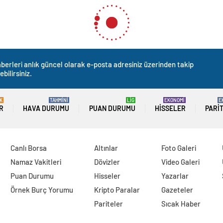
berleri anlık güncel olarak e-posta adresiniz üzerinden takip
ebilirsiniz.
K
TAHMİNİ
LİG
EKONOMİ
E
R
HAVA DURUMU
PUAN DURUMU
HISSELER
PARI
Canlı Borsa
Altınlar
Foto Galeri
Namaz Vakitleri
Dövizler
Video Galeri
Puan Durumu
Hisseler
Yazarlar
Örnek Burç Yorumu
Kripto Paralar
Gazeteler
Pariteler
Sıcak Haber