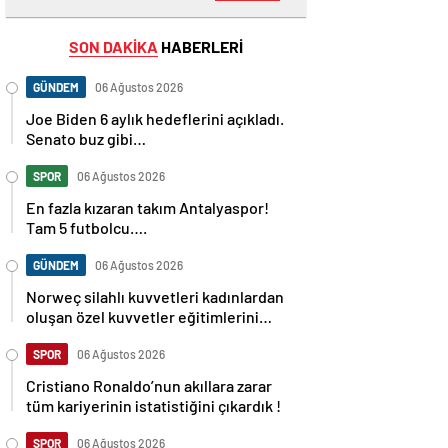
SON DAKİKA
HABERLERİ
GÜNDEM
06 Ağustos 2026
Joe Biden 6 aylık hedeflerini açıkladı.
Senato buz gibi…
SPOR
06 Ağustos 2026
En fazla kızaran takım Antalyaspor!
Tam 5 futbolcu….
GÜNDEM
06 Ağustos 2026
Norweç silahlı kuvvetleri kadınlardan
oluşan özel kuvvetler eğitimlerini
başlattı.
SPOR
06 Ağustos 2026
Cristiano Ronaldo’nun akıllara zarar
tüm kariyerinin istatistiğini çıkardık !
SPOR
06 Ağustos 2026