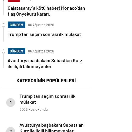
Galatasaray’a kötü haber! Monaco’dan
flaş Onyekuru kararı.
GÜNDEM
06 Ağustos 2026
Trump’tan seçim sonrası ilk mülakat
GÜNDEM
06 Ağustos 2026
Avusturya başbakanı Sebastian Kurz
ile ilgili bilinmeyenler
KATEGORİNİN POPÜLERLERİ
Trump’tan seçim sonrası ilk
mülakat
1
8038 kez okundu
Avusturya başbakanı Sebastian
Kurz ile ilgili bilinmeyenler
2