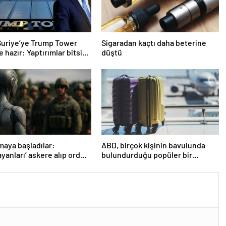
Suriye’ye Trump Tower
Sigaradan kaçtı daha beterine
 hazır: Yaptırımlar bitsin
düştü
maya başladılar:
ABD, birçok kişinin bavulunda
yanları’ askere alıp ordu
bulundurduğu popüler bir
lar
seyahat eşyasını yasakladı!