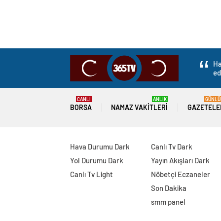
Ha
ed
CANLI
ANLIK
GÜNLÜ
BORSA
NAMAZ VAKITLERI
GAZETELE
Hava Durumu Dark
Canlı Tv Dark
Yol Durumu Dark
Yayın Akışları Dark
Canlı Tv Light
Nöbetçi Eczaneler
Son Dakika
smm panel