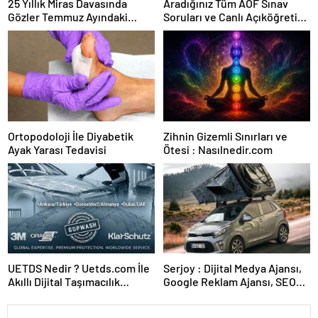
25 Yıllık Miras Davasında
Aradığınız Tüm AÖF Sınav
Gözler Temmuz Ayındaki
Soruları ve Canlı Açıköğretim
Karar Duruşmasına Çevrildi
Forumu Burada
Ortopodoloji İle Diyabetik
Zihnin Gizemli Sınırları ve
Ayak Yarası Tedavisi
Ötesi : Nasılnedir.com
UETDS Nedir ? Uetds.com İle
Serjoy : Dijital Medya Ajansı,
Akıllı Dijital Taşımacılık
Google Reklam Ajansı, SEO
Yazılımı
Ajansı ve Web Tasarım Ajansı