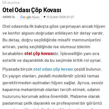
59 okunma
Otel Odası Çöp Kovası
10 Şubat 2026 01:27
ABONE OL
News
Otel odasında ilk bakışta göze çarpmayan ancak hijyen
ve konfor algısını doğrudan etkileyen bir detay vardır.
Bu detay, doğru seçildiğinde misafir memnuniyetini
artıran, yanlış seçildiğinde ise olumsuz izlenim
bırakabilen
otel çöp kovası
dır. İşlevselliğin yanı sıra
estetik ve dayanıklılık da bu seçimde kritik rol oynar.
Piyasada birçok
otel odası çöp kovası
çeşidi bulunur.
En yaygın olanları,
pedallı modeller
dir çünkü temas
gerektirmeden açılmaları hijyen sağlar. Ayrıca, sessiz
kapanma mekanizmalı olanları tercih etmek, odanın
huzurunu korumak adına önemlidir. Malzeme olarak
paslanmaz çelik dayanıklı ve profesyonel bir görüntü